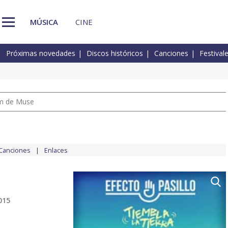
MÚSICA
CINE
Próximas novedades
Discos históricos
Canciones
Festival
um de Muse
Canciones
Enlaces
015