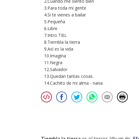
2.Cuando me siento bien
3.Para toda mi gente
4.Si te vienes a bailar
5.Pequeña
6.Libre
7.Intro TBL
8.Tiembla la tierra
9.Así es la vida
10.Imagina
11.Negra
12.Salvador
13.Quedan tantas cosas
14.Cachito de mi alma - nana
Tiembla la tierra
es el tercer álbum de
Ef