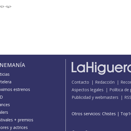
<i> <u>
INEMANÍA
icias
telera
Contacto
Redacción
Reco
óximos estrenos
Aspectos legales
Política de
D
Publicidad y webmasters
RS
ances
ilers
Otros servicios:
Chistes
|
Top1
stivales + premios
ores y actrices