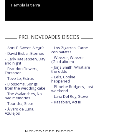
Tiembla la tierra
PRO. NOVEDADES DISCOS
Anni B Sweet, Alegría
Los Zigarros, Carne
con patatas
David Bisbal, Eternos
Weezer, Weezer
Carly Rae Jepsen, Day
(Gold album)
and night
Jorja Smith, What are
Brandon Flowers,
the odds
Thrasher
Eels, Cookie
Tove Lo, Estrus
happened
Blossoms, Songs
Phoebe Bridgers, Lost
from the wedding cake
weekend
The Avalanches, No
Lana Del Rey, Stove
bad memories
Kasabian, Act III
Toundra, Siete
Álvaro de Luna,
Azulejos
NOVEDADES DISCOS