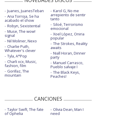
Juanes, JuanesTeban
Karol G, No me
arrepiento de sentir
Ana Torroja, Se ha
tanto
acabado el show
Siloé, Terrorismo
Robyn, Sexistential
emocional
Muse, The wow!
Xoel López, Oniria
signal
popular
Nil Moliner, Nexo
The Strokes, Reality
Charlie Puth,
awaits
Whatever's clever
Niall Horan, Dinner
Tyla, A*Pop
party
Charli xcx, Music,
Manuel Carrasco,
fashion, film
Pueblo salvaje I
Gorillaz, The
The Black Keys,
mountain
Peaches!
CANCIONES
Taylor Swift, The fate
Olivia Dean, Man I
of Ophelia
need