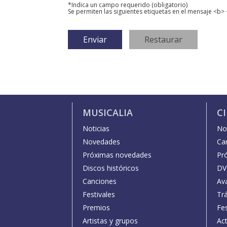
*Indica un campo requerido (obligatorio)
Se permiten las siguientes etiquetas en el mensaje <b> 
MUSICALIA
C
Noticias
Not
Novedades
Car
Próximas novedades
Pr
Discos históricos
DV
Canciones
Av
Festivales
Trá
Premios
Fe
Artistas y grupos
Act