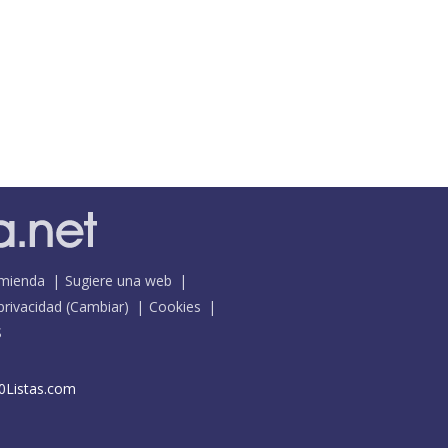
mienda
Sugiere una web
 privacidad
(
Cambiar
)
Cookies
S
0Listas.com