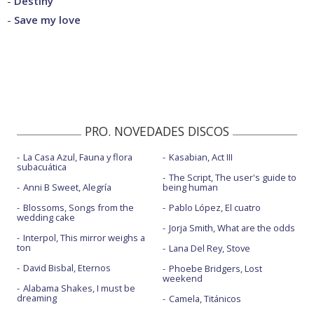
-
Destiny
-
Save my love
PRO. NOVEDADES DISCOS
La Casa Azul, Fauna y flora
Kasabian, Act III
subacuática
The Script, The user's guide to
Anni B Sweet, Alegría
being human
Blossoms, Songs from the
Pablo López, El cuatro
wedding cake
Jorja Smith, What are the odds
Interpol, This mirror weighs a
ton
Lana Del Rey, Stove
David Bisbal, Eternos
Phoebe Bridgers, Lost
weekend
Alabama Shakes, I must be
dreaming
Camela, Titánicos