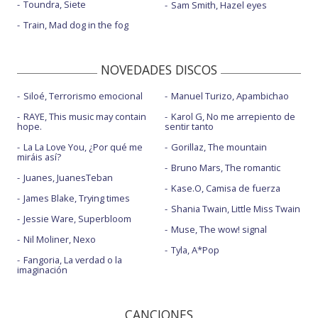
Toundra, Siete
Sam Smith, Hazel eyes
Train, Mad dog in the fog
NOVEDADES DISCOS
Siloé, Terrorismo emocional
Manuel Turizo, Apambichao
RAYE, This music may contain
Karol G, No me arrepiento de
hope.
sentir tanto
La La Love You, ¿Por qué me
Gorillaz, The mountain
miráis así?
Bruno Mars, The romantic
Juanes, JuanesTeban
Kase.O, Camisa de fuerza
James Blake, Trying times
Shania Twain, Little Miss Twain
Jessie Ware, Superbloom
Muse, The wow! signal
Nil Moliner, Nexo
Tyla, A*Pop
Fangoria, La verdad o la
imaginación
CANCIONES