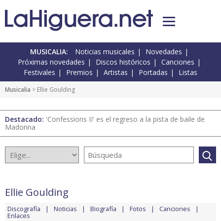
MUSICALIA:
Noticias musicales
Novedades
Próximas novedades
Discos históricos
Canciones
Festivales
Premios
Artistas
Portadas
Listas
Musicalia
> Ellie Goulding
Destacado:
'Confessions II' es el regreso a la pista de baile de
Madonna
Ellie Goulding
Discografía
Noticias
Biografía
Fotos
Canciones
Enlaces