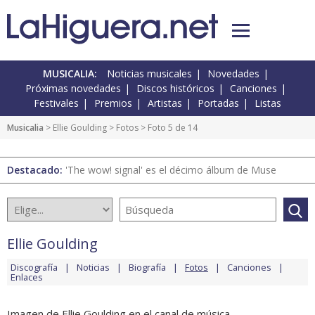
MUSICALIA:
Noticias musicales
Novedades
Próximas novedades
Discos históricos
Canciones
Festivales
Premios
Artistas
Portadas
Listas
Musicalia
>
Ellie Goulding
>
Fotos
> Foto 5 de 14
Destacado:
'The wow! signal' es el décimo álbum de Muse
Ellie Goulding
Discografía
Noticias
Biografía
Fotos
Canciones
Enlaces
Imagen de Ellie Goulding en el canal de música.