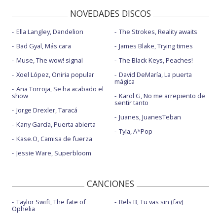
NOVEDADES DISCOS
Ella Langley, Dandelion
The Strokes, Reality awaits
Bad Gyal, Más cara
James Blake, Trying times
Muse, The wow! signal
The Black Keys, Peaches!
Xoel López, Oniria popular
David DeMaría, La puerta
mágica
Ana Torroja, Se ha acabado el
show
Karol G, No me arrepiento de
sentir tanto
Jorge Drexler, Taracá
Juanes, JuanesTeban
Kany García, Puerta abierta
Tyla, A*Pop
Kase.O, Camisa de fuerza
Jessie Ware, Superbloom
CANCIONES
Taylor Swift, The fate of
Rels B, Tu vas sin (fav)
Ophelia