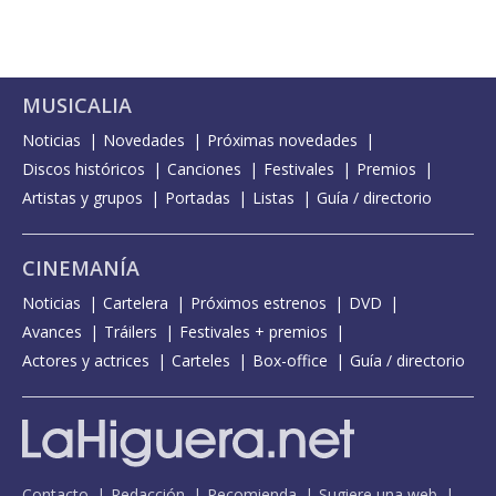
MUSICALIA
Noticias
Novedades
Próximas novedades
Discos históricos
Canciones
Festivales
Premios
Artistas y grupos
Portadas
Listas
Guía / directorio
CINEMANÍA
Noticias
Cartelera
Próximos estrenos
DVD
Avances
Tráilers
Festivales + premios
Actores y actrices
Carteles
Box-office
Guía / directorio
Contacto
Redacción
Recomienda
Sugiere una web