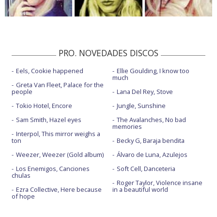
PRO. NOVEDADES DISCOS
Eels, Cookie happened
Ellie Goulding, I know too
much
Greta Van Fleet, Palace for the
people
Lana Del Rey, Stove
Tokio Hotel, Encore
Jungle, Sunshine
Sam Smith, Hazel eyes
The Avalanches, No bad
memories
Interpol, This mirror weighs a
ton
Becky G, Baraja bendita
Weezer, Weezer (Gold album)
Álvaro de Luna, Azulejos
Los Enemigos, Canciones
Soft Cell, Danceteria
chulas
Roger Taylor, Violence insane
Ezra Collective, Here because
in a beautiful world
of hope