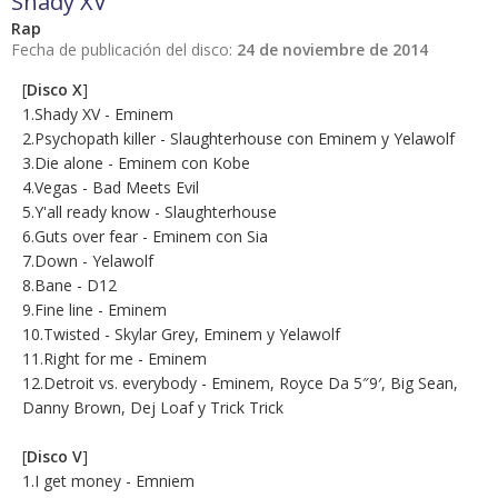
Shady XV
Rap
Fecha de publicación del disco:
24 de noviembre de 2014
[
Disco X
]
1.Shady XV - Eminem
2.Psychopath killer - Slaughterhouse con Eminem y Yelawolf
3.Die alone - Eminem con Kobe
4.Vegas - Bad Meets Evil
5.Y'all ready know - Slaughterhouse
6.Guts over fear - Eminem con Sia
7.Down - Yelawolf
8.Bane - D12
9.Fine line - Eminem
10.Twisted - Skylar Grey, Eminem y Yelawolf
11.Right for me - Eminem
12.Detroit vs. everybody - Eminem, Royce Da 5″9′, Big Sean,
Danny Brown, Dej Loaf y Trick Trick
[
Disco V
]
1.I get money - Emniem