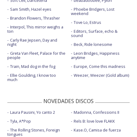
Soft Cell, Danceteria
beabadoobee, Pylon
Sam Smith, Hazel eyes
Phoebe Bridgers, Lost
weekend
Brandon Flowers, Thrasher
Tove Lo, Estrus
Interpol, This mirror weighs a
ton
Editors, Surface, echo &
sound
Carly Rae Jepsen, Day and
night
Beck, Ride lonesome
Greta Van Fleet, Palace for the
Leon Bridges, Happiness
people
anytime
Train, Mad dog in the fog
Europe, Come this madness
Ellie Goulding, I know too
Weezer, Weezer (Gold album)
much
NOVEDADES DISCOS
Laura Pausini, Yo canto 2
Madonna, Confessions II
Tyla, A*Pop
Rels B: love love FLAKK
The Rolling Stones, Foreign
Kase.O, Camisa de fuerza
tongues