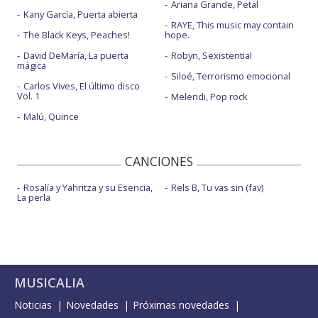
Ariana Grande, Petal
Kany García, Puerta abierta
RAYE, This music may contain
The Black Keys, Peaches!
hope.
David DeMaría, La puerta
Robyn, Sexistential
mágica
Siloé, Terrorismo emocional
Carlos Vives, El último disco
Vol. 1
Melendi, Pop rock
Malú, Quince
CANCIONES
Rosalía y Yahritza y su Esencia,
Rels B, Tu vas sin (fav)
La perla
MUSICALIA
Noticias
Novedades
Próximas novedades