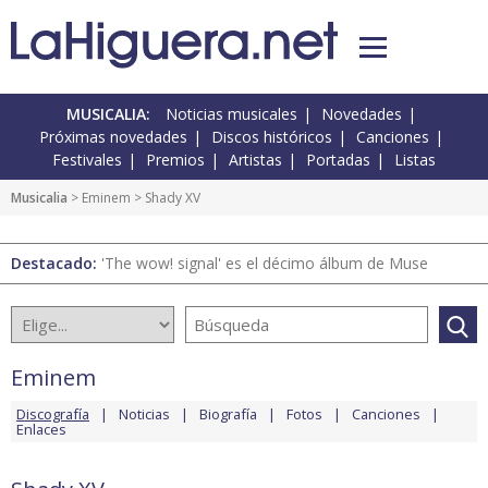
MUSICALIA:
Noticias musicales
Novedades
Próximas novedades
Discos históricos
Canciones
Festivales
Premios
Artistas
Portadas
Listas
Musicalia
>
Eminem
> Shady XV
Destacado:
'The wow! signal' es el décimo álbum de Muse
Eminem
Discografía
Noticias
Biografía
Fotos
Canciones
Enlaces