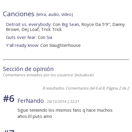
Canciones
(letra, audio, vídeo)
Detroit vs. everybody
: Con
Big Sean
, Royce Da 5'9", Danny
Brown, Dej Loaf, Trick Trick
Guts over fear
: Con
Sia
Y'all ready know
: Con Slaughterhouse
Sección de opinión
Comentarios enviados por los usuarios!
(
Actualizar
)
8 resultados. Comentarios del 6 al 8. Página 2 de 2
#6
FerNando
20/12/2014 | 22:21
Sigue teniendo los mismos fans q hace muchos
años.El puto amo