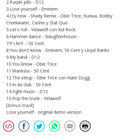
2.Purple pills - D12
3.Lose yourself - Eminem
4.Cry now - Shady Remix - Obie Trice, Kuniva, Bobby
Creekwater, Cashis y Stat Quo
5.Let's roll - Yelawolf con Kid Rock
6.Hammer dance - Slaughterhouse
7.P.I.M.P. - 50 Cent
8.You don't know - Eminem, 50 Cent y Lloyd Banks
9.My band - D12
10.You know - Obie Trice
11.Wanksta - 50 Cent
12.The setup - Obie Trice con Nate Dogg
13.In da club - 50 Cent
14.Fight music - D12
15.Pop the trunk - Yelawolf
[
bonus track
]
Lose yourself - original demo version