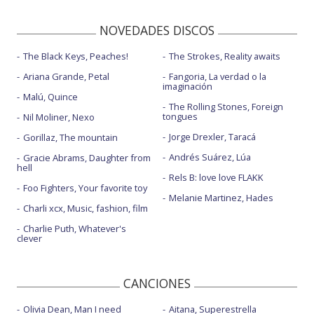
NOVEDADES DISCOS
The Black Keys, Peaches!
The Strokes, Reality awaits
Ariana Grande, Petal
Fangoria, La verdad o la
imaginación
Malú, Quince
The Rolling Stones, Foreign
tongues
Nil Moliner, Nexo
Jorge Drexler, Taracá
Gorillaz, The mountain
Andrés Suárez, Lúa
Gracie Abrams, Daughter from
hell
Rels B: love love FLAKK
Foo Fighters, Your favorite toy
Melanie Martinez, Hades
Charli xcx, Music, fashion, film
Charlie Puth, Whatever's
clever
CANCIONES
Olivia Dean, Man I need
Aitana, Superestrella