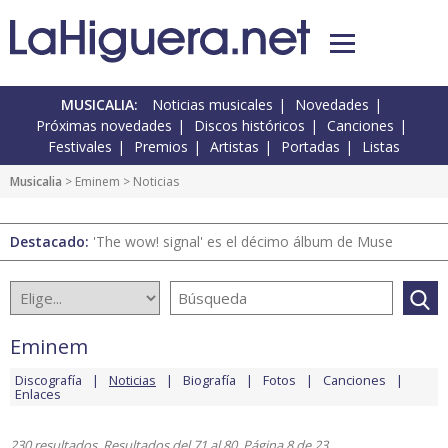
MUSICALIA:
Noticias musicales
Novedades
Próximas novedades
Discos históricos
Canciones
Festivales
Premios
Artistas
Portadas
Listas
Musicalia
>
Eminem
> Noticias
Destacado:
'The wow! signal' es el décimo álbum de Muse
Eminem
Discografía
Noticias
Biografía
Fotos
Canciones
Enlaces
230 resultados. Resultados del 71 al 80. Página 8 de 23