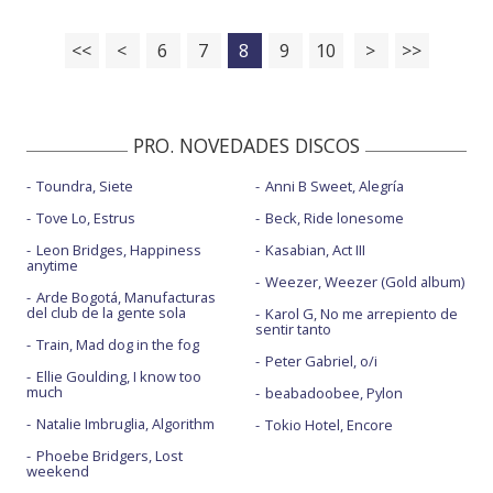
<<
<
6
7
8
9
10
>
>>
PRO. NOVEDADES DISCOS
Toundra, Siete
Anni B Sweet, Alegría
Tove Lo, Estrus
Beck, Ride lonesome
Leon Bridges, Happiness
Kasabian, Act III
anytime
Weezer, Weezer (Gold album)
Arde Bogotá, Manufacturas
del club de la gente sola
Karol G, No me arrepiento de
sentir tanto
Train, Mad dog in the fog
Peter Gabriel, o/i
Ellie Goulding, I know too
much
beabadoobee, Pylon
Natalie Imbruglia, Algorithm
Tokio Hotel, Encore
Phoebe Bridgers, Lost
weekend