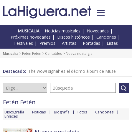
MUSICALIA:
Noticias musicales
Novedades
Próximas novedades
Discos históricos
Canciones
Festivales
Premios
Artistas
Portadas
Listas
Musicalia
>
Fetén Fetén
>
Cantables
> Nueva nostalgia
Destacado:
'The wow! signal' es el décimo álbum de Muse
Fetén Fetén
Discografía
Noticias
Biografía
Fotos
Canciones
Enlaces
Nueva nostalgia