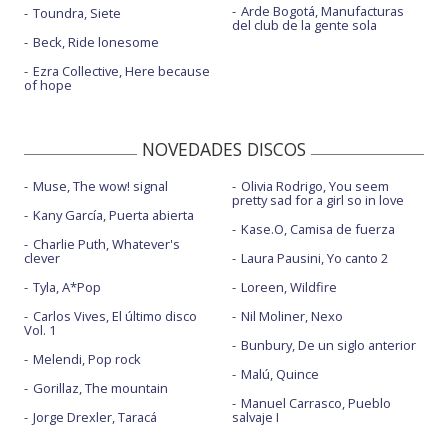
Arde Bogotá, Manufacturas
Toundra, Siete
del club de la gente sola
Beck, Ride lonesome
Ezra Collective, Here because
of hope
NOVEDADES DISCOS
Muse, The wow! signal
Olivia Rodrigo, You seem
pretty sad for a girl so in love
Kany García, Puerta abierta
Kase.O, Camisa de fuerza
Charlie Puth, Whatever's
clever
Laura Pausini, Yo canto 2
Tyla, A*Pop
Loreen, Wildfire
Carlos Vives, El último disco
Nil Moliner, Nexo
Vol. 1
Bunbury, De un siglo anterior
Melendi, Pop rock
Malú, Quince
Gorillaz, The mountain
Manuel Carrasco, Pueblo
Jorge Drexler, Taracá
salvaje I