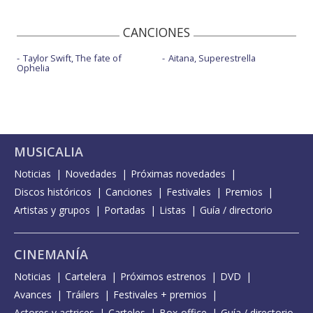
CANCIONES
Taylor Swift, The fate of
Aitana, Superestrella
Ophelia
MUSICALIA
Noticias
Novedades
Próximas novedades
Discos históricos
Canciones
Festivales
Premios
Artistas y grupos
Portadas
Listas
Guía / directorio
CINEMANÍA
Noticias
Cartelera
Próximos estrenos
DVD
Avances
Tráilers
Festivales + premios
Actores y actrices
Carteles
Box-office
Guía / directorio