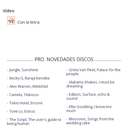
Vídeo
Con la letra
PRO. NOVEDADES DISCOS
Jungle, Sunshine
Greta Van Fleet, Palace for the
people
Becky G, Baraja bendita
Alabama Shakes, I must be
dreaming
Alex Warren, Wildchild
Editors, Surface, echo &
Camela, Titánicos
sound
Tokio Hotel, Encore
Ellie Goulding, I know too
much
Tove Lo, Estrus
Blossoms, Songs from the
The Script, The user's guide to
wedding cake
being human