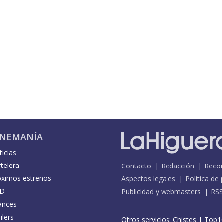
INEMANÍA
icias
telera
Contacto
Redacción
Reco
óximos estrenos
Aspectos legales
Política de
D
Publicidad y webmasters
RS
ances
ilers
Otros servicios:
Chistes
|
Top1