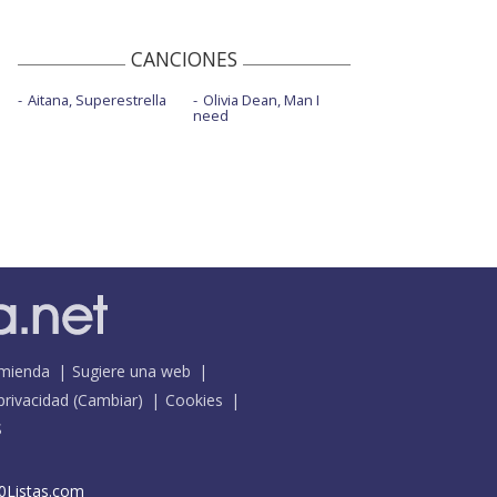
CANCIONES
Aitana, Superestrella
Olivia Dean, Man I
need
mienda
Sugiere una web
 privacidad
(
Cambiar
)
Cookies
S
0Listas.com