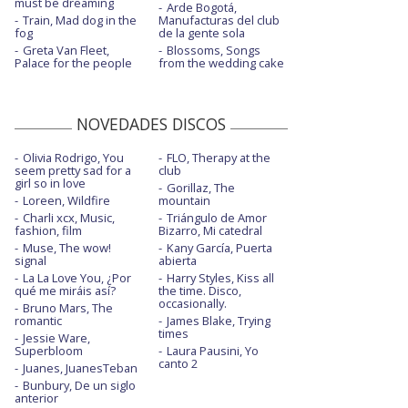
must be dreaming
Arde Bogotá,
Train, Mad dog in the
Manufacturas del club
fog
de la gente sola
Greta Van Fleet,
Blossoms, Songs
Palace for the people
from the wedding cake
NOVEDADES DISCOS
Olivia Rodrigo, You
FLO, Therapy at the
seem pretty sad for a
club
girl so in love
Gorillaz, The
Loreen, Wildfire
mountain
Charli xcx, Music,
Triángulo de Amor
fashion, film
Bizarro, Mi catedral
Muse, The wow!
Kany García, Puerta
signal
abierta
La La Love You, ¿Por
Harry Styles, Kiss all
qué me miráis así?
the time. Disco,
occasionally.
Bruno Mars, The
romantic
James Blake, Trying
times
Jessie Ware,
Superbloom
Laura Pausini, Yo
canto 2
Juanes, JuanesTeban
Bunbury, De un siglo
anterior