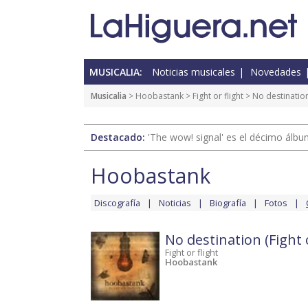
MUSICALIA:
Noticias musicales
Novedades
Musicalia
>
Hoobastank
>
Fight or flight
> No destination 
Destacado:
'The wow! signal' es el décimo álb
Hoobastank
Discografía
Noticias
Biografía
Fotos
No destination (Fight o
Fight or flight
Hoobastank