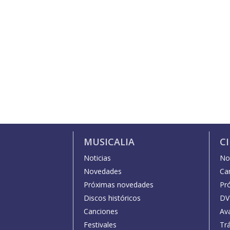
MUSICALIA
C
Noticias
Not
Novedades
Car
Próximas novedades
Pr
Discos históricos
DV
Canciones
Av
Festivales
Trá