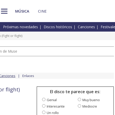
MÚSICA
CINE
Próximas novedades
Discos históricos
Canciones
Festival
(Fight or flight)
um de Muse
Canciones
Enlaces
r flight)
El disco te parece que es:
Genial
Muy bueno
Interesante
Mediocre
Un rollo