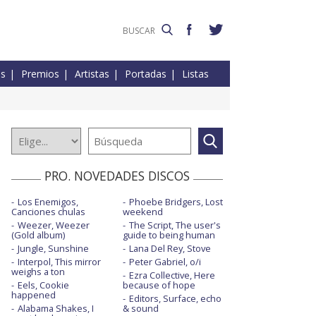
es
Premios
Artistas
Portadas
Listas
PRO. NOVEDADES DISCOS
Los Enemigos,
Phoebe Bridgers, Lost
Canciones chulas
weekend
Weezer, Weezer
The Script, The user's
(Gold album)
guide to being human
Jungle, Sunshine
Lana Del Rey, Stove
Interpol, This mirror
Peter Gabriel, o/i
weighs a ton
Ezra Collective, Here
Eels, Cookie
because of hope
happened
Editors, Surface, echo
Alabama Shakes, I
& sound