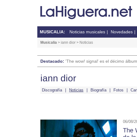
MUSICALIA:
Noticias musicales
Novedades
Musicalia
>
iann dior
> Noticias
Destacado:
'The wow! signal' es el décimo álbu
iann dior
Discografía
Noticias
Biografía
Fotos
Can
06/08/2
The 