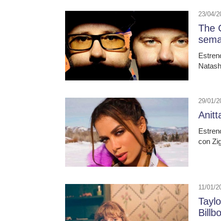
23/04/2
The 
sem
Estren
Natash
29/01/2
Anitt
Estren
con Zi
11/01/2
Taylo
Billb