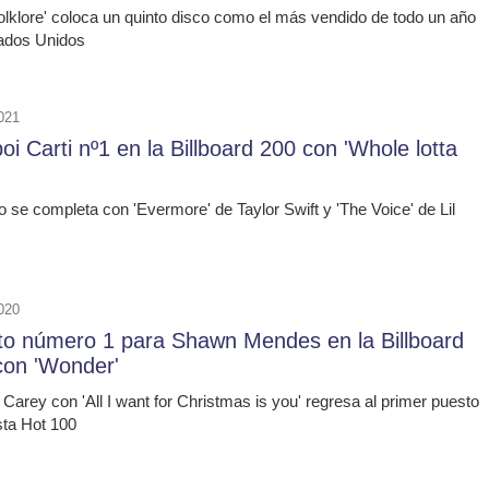
olklore' coloca un quinto disco como el más vendido de todo un año
ados Unidos
021
oi Carti nº1 en la Billboard 200 con 'Whole lotta
o se completa con 'Evermore' de Taylor Swift y 'The Voice' de Lil
020
to número 1 para Shawn Mendes en la Billboard
con 'Wonder'
Carey con 'All I want for Christmas is you' regresa al primer puesto
ista Hot 100