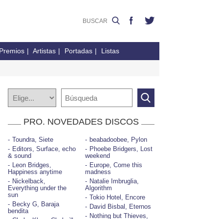
Premios
Artistas
Portadas
Listas
PRO. NOVEDADES DISCOS
Toundra, Siete
beabadoobee, Pylon
Editors, Surface, echo
Phoebe Bridgers, Lost
& sound
weekend
Leon Bridges,
Europe, Come this
Happiness anytime
madness
Nickelback,
Natalie Imbruglia,
Everything under the
Algorithm
sun
Tokio Hotel, Encore
Becky G, Baraja
David Bisbal, Eternos
bendita
Nothing but Thieves,