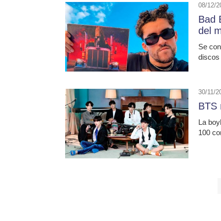
08/12/2
Bad B
del 
Se conv
discos
30/11/2
BTS n
La boy
100 con