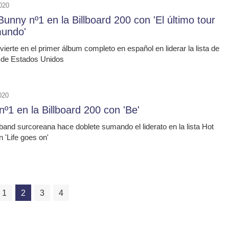
020
unny nº1 en la Billboard 200 con 'El último tour
mundo'
ierte en el primer álbum completo en español en liderar la lista de
 de Estados Unidos
020
º1 en la Billboard 200 con 'Be'
band surcoreana hace doblete sumando el liderato en la lista Hot
 'Life goes on'
1
2
3
4