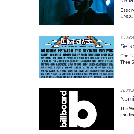
de l
Estren
CNCO, 
19/05/2
Se an
Con Fo
Thee St
29/04/2
Nomi
The We
candid