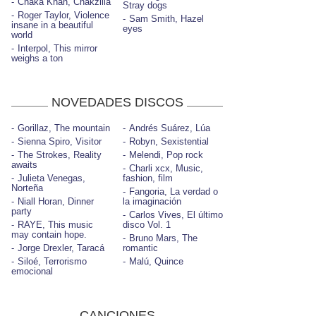
Chaka Khan, Chakzilla
Stray dogs
Roger Taylor, Violence
Sam Smith, Hazel
insane in a beautiful
eyes
world
Interpol, This mirror
weighs a ton
NOVEDADES DISCOS
Gorillaz, The mountain
Andrés Suárez, Lúa
Sienna Spiro, Visitor
Robyn, Sexistential
The Strokes, Reality
Melendi, Pop rock
awaits
Charli xcx, Music,
Julieta Venegas,
fashion, film
Norteña
Fangoria, La verdad o
Niall Horan, Dinner
la imaginación
party
Carlos Vives, El último
RAYE, This music
disco Vol. 1
may contain hope.
Bruno Mars, The
Jorge Drexler, Taracá
romantic
Siloé, Terrorismo
Malú, Quince
emocional
CANCIONES