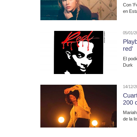
Con 'F
en Est
05/01/2
Playb
red'
El podi
Durk
14/12/2
Cuar
200 
Mariah 
de la l