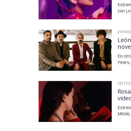
Estren
con Lo
21/01/
León
nove
En cir
Years,
12/11/
Rosa
vide
Estren
Mitski,