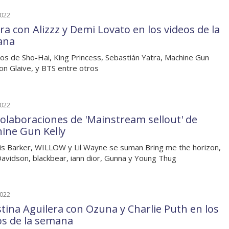
2022
ra con Alizzz y Demi Lovato en los videos de la
ana
os de Sho-Hai, King Princess, Sebastián Yatra, Machine Gun
con Glaive, y BTS entre otros
2022
colaboraciones de 'Mainstream sellout' de
ine Gun Kelly
is Barker, WILLOW y Lil Wayne se suman Bring me the horizon,
avidson, blackbear, iann dior, Gunna y Young Thug
2022
stina Aguilera con Ozuna y Charlie Puth en los
os de la semana