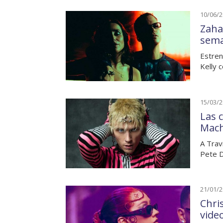
10/06/
Zaha
sem
Estren
Kelly 
15/03/
Las 
Mach
A Trav
Pete D
21/01/
Chri
vide