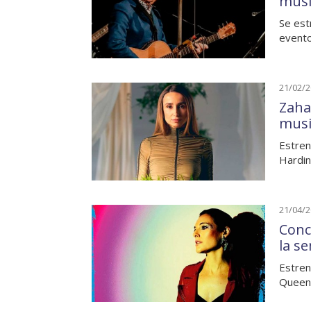
musi
Se est
evento
21/02/
Zaha
musi
Estren
Hardin
21/04/
Conc
la s
Estren
Queens