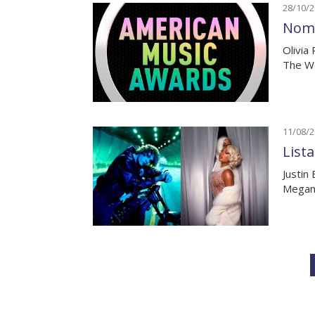
28/10/
Nomi
Olivia
The W
11/08/
List
Justin
Megan 