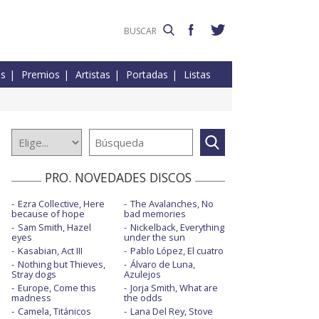
es
Premios
Artistas
Portadas
Listas
PRO. NOVEDADES DISCOS
Ezra Collective, Here
The Avalanches, No
because of hope
bad memories
Sam Smith, Hazel
Nickelback, Everything
eyes
under the sun
Kasabian, Act III
Pablo López, El cuatro
Nothing but Thieves,
Álvaro de Luna,
Stray dogs
Azulejos
Europe, Come this
Jorja Smith, What are
madness
the odds
Camela, Titánicos
Lana Del Rey, Stove