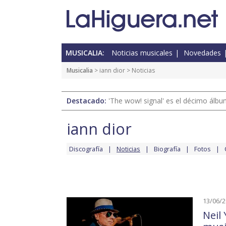
MUSICALIA:
Noticias musicales
Novedades
Musicalia
>
iann dior
> Noticias
Destacado:
'The wow! signal' es el décimo álb
iann dior
Discografía
Noticias
Biografía
Fotos
13/06/
Neil