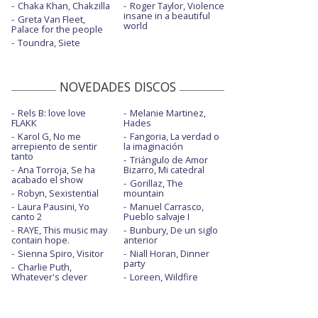
Chaka Khan, Chakzilla
Roger Taylor, Violence
insane in a beautiful
Greta Van Fleet,
world
Palace for the people
Toundra, Siete
NOVEDADES DISCOS
Rels B: love love
Melanie Martinez,
FLAKK
Hades
Karol G, No me
Fangoria, La verdad o
arrepiento de sentir
la imaginación
tanto
Triángulo de Amor
Ana Torroja, Se ha
Bizarro, Mi catedral
acabado el show
Gorillaz, The
Robyn, Sexistential
mountain
Laura Pausini, Yo
Manuel Carrasco,
canto 2
Pueblo salvaje I
RAYE, This music may
Bunbury, De un siglo
contain hope.
anterior
Sienna Spiro, Visitor
Niall Horan, Dinner
party
Charlie Puth,
Whatever's clever
Loreen, Wildfire