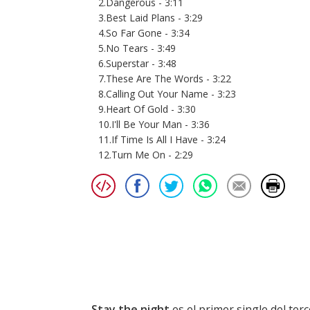
2.Dangerous - 3:11
3.Best Laid Plans - 3:29
4.So Far Gone - 3:34
5.No Tears - 3:49
6.Superstar - 3:48
7.These Are The Words - 3:22
8.Calling Out Your Name - 3:23
9.Heart Of Gold - 3:30
10.I'll Be Your Man - 3:36
11.If Time Is All I Have - 3:24
12.Turn Me On - 2:29
Stay the night
es el primer single del te