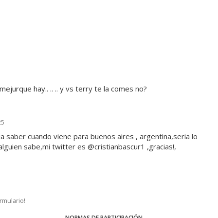
umejurque hay.. .. .. y vs terry te la comes no?
25
 saber cuando viene para buenos aires , argentina,seria lo
alguien sabe,mi twitter es @cristianbascur1 ,gracias!,
ormulario!
NORMAS DE PARTICIPACIÓN