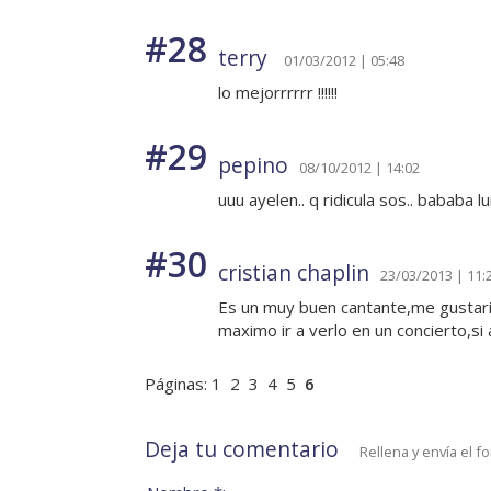
#28
terry
01/03/2012 | 05:48
lo mejorrrrrr !!!!!!
#29
pepino
08/10/2012 | 14:02
uuu ayelen.. q ridicula sos.. bababa l
#30
cristian chaplin
23/03/2013 | 11:
Es un muy buen cantante,me gustaria
maximo ir a verlo en un concierto,si 
Páginas:
1
2
3
4
5
6
Deja tu comentario
Rellena y envía el f