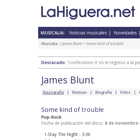
MUSICALIA:
Noticias musicales
Novedades
Musicalia
>
James Blunt
> Some kind of trouble
Destacado:
'Confessions II' es el regreso a la 
James Blunt
Discografía
Noticias
Biografía
Fotos
Some kind of trouble
Pop-Rock
Fecha de publicación del disco:
8 de noviembre 
1.Stay The Night - 3:36