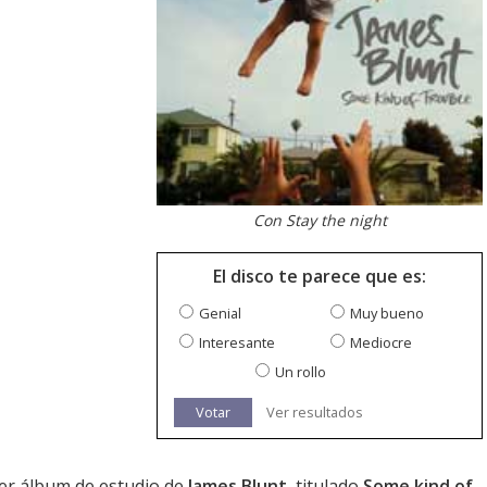
Con Stay the night
El disco te parece que es:
Genial
Muy bueno
Interesante
Mediocre
Un rollo
Votar
Ver resultados
rcer álbum de estudio de
James Blunt
, titulado
Some kind of