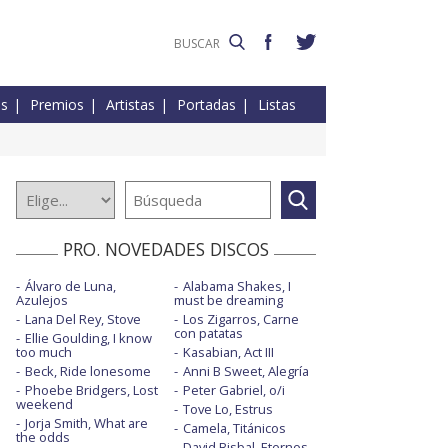
es
Premios
Artistas
Portadas
Listas
PRO. NOVEDADES DISCOS
Álvaro de Luna,
Alabama Shakes, I
Azulejos
must be dreaming
Lana Del Rey, Stove
Los Zigarros, Carne
con patatas
Ellie Goulding, I know
too much
Kasabian, Act III
Beck, Ride lonesome
Anni B Sweet, Alegría
Phoebe Bridgers, Lost
Peter Gabriel, o/i
weekend
Tove Lo, Estrus
Jorja Smith, What are
Camela, Titánicos
the odds
David Bisbal, Eternos