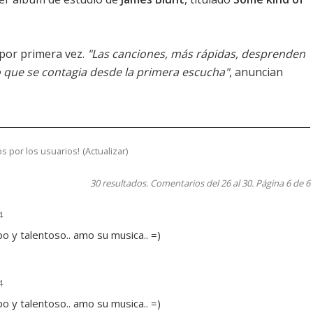
por primera vez.
"Las canciones, más rápidas, desprenden
o que se contagia desde la primera escucha"
, anuncian
s por los usuarios!
(
Actualizar
)
30 resultados. Comentarios del 26 al 30. Página 6 de 6
4
po y talentoso.. amo su musica.. =)
4
po y talentoso.. amo su musica.. =)