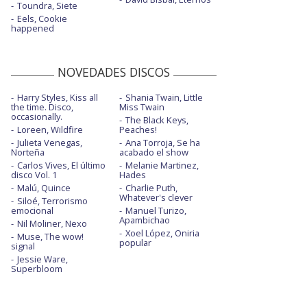
Toundra, Siete
Eels, Cookie
happened
NOVEDADES DISCOS
Harry Styles, Kiss all
Shania Twain, Little
the time. Disco,
Miss Twain
occasionally.
The Black Keys,
Loreen, Wildfire
Peaches!
Julieta Venegas,
Ana Torroja, Se ha
Norteña
acabado el show
Carlos Vives, El último
Melanie Martinez,
disco Vol. 1
Hades
Malú, Quince
Charlie Puth,
Whatever's clever
Siloé, Terrorismo
emocional
Manuel Turizo,
Apambichao
Nil Moliner, Nexo
Xoel López, Oniria
Muse, The wow!
popular
signal
Jessie Ware,
Superbloom