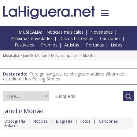
MUSICALIA:
Noticias musicales
Novedades
Próximas novedades
Discos históricos
Canciones
Festivales
Premios
Artistas
Portadas
Listas
Musicalia
>
Janelle Monáe
>
Dirty computer
> I like that
Destacado:
'Foreign tongues' es el vigesimoquinto álbum de
estudio de los Rolling Stones
Janelle Monáe
Discografía
Noticias
Biografía
Fotos
Canciones
Enlaces