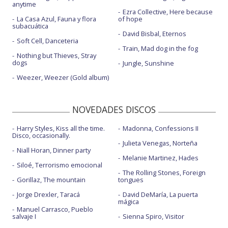
anytime
Ezra Collective, Here because
La Casa Azul, Fauna y flora
of hope
subacuática
David Bisbal, Eternos
Soft Cell, Danceteria
Train, Mad dog in the fog
Nothing but Thieves, Stray
dogs
Jungle, Sunshine
Weezer, Weezer (Gold album)
NOVEDADES DISCOS
Harry Styles, Kiss all the time.
Madonna, Confessions II
Disco, occasionally.
Julieta Venegas, Norteña
Niall Horan, Dinner party
Melanie Martinez, Hades
Siloé, Terrorismo emocional
The Rolling Stones, Foreign
Gorillaz, The mountain
tongues
Jorge Drexler, Taracá
David DeMaría, La puerta
mágica
Manuel Carrasco, Pueblo
salvaje I
Sienna Spiro, Visitor