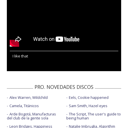
I like that
PRO. NOVEDADES DISCOS
Alex Warren, Wildchild
Eels, Cookie happened
Camela, Titánicos
Sam Smith, Hazel eyes
Arde Bogotá, Manufacturas
The Script, The user's guide to
del club de la gente sola
being human
Leon Bridges, Happiness
Natalie Imbruglia, Algorithm