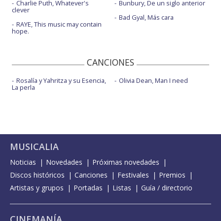
Charlie Puth, Whatever's
Bunbury, De un siglo anterior
clever
Bad Gyal, Más cara
RAYE, This music may contain
hope.
CANCIONES
Rosalía y Yahritza y su Esencia,
Olivia Dean, Man I need
La perla
MUSICALIA
Noticias
Novedades
Próximas novedades
Discos históricos
Canciones
Festivales
Premios
Artistas y grupos
Portadas
Listas
Guía / directorio
CINEMANÍA