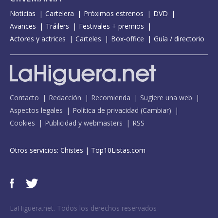
Noticias
Cartelera
Próximos estrenos
DVD
Avances
Tráilers
Festivales + premios
Actores y actrices
Carteles
Box-office
Guía / directorio
Contacto
Redacción
Recomienda
Sugiere una web
Aspectos legales
Política de privacidad
(
Cambiar
)
Cookies
Publicidad y webmasters
RSS
Otros servicios:
Chistes
|
Top10Listas.com
LaHiguera.net. Todos los derechos reservados