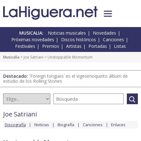
MUSICALIA:
Noticias musicales
Novedades
Próximas novedades
Discos históricos
Canciones
Festivales
Premios
Artistas
Portadas
Listas
Musicalia
>
Joe Satriani
> Unstoppable Momentum
Destacado:
'Foreign tongues' es el vigesimoquinto álbum de
estudio de los Rolling Stones
Joe Satriani
Discografía
Noticias
Biografía
Canciones
Enlaces