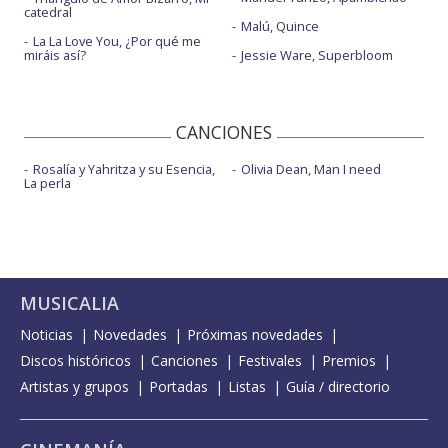
catedral
Malú, Quince
La La Love You, ¿Por qué me
miráis así?
Jessie Ware, Superbloom
CANCIONES
Rosalía y Yahritza y su Esencia,
Olivia Dean, Man I need
La perla
MUSICALIA
Noticias
Novedades
Próximas novedades
Discos históricos
Canciones
Festivales
Premios
Artistas y grupos
Portadas
Listas
Guía / directorio