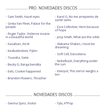
PRO. NOVEDADES DISCOS
Sam Smith, Hazel eyes
Karol G, No me arrepiento de
sentir tanto
Greta Van Fleet, Palace for the
people
Ezra Collective, Here because
of hope
Roger Taylor, Violence insane
in a beautiful world
Jorja Smith, What are the odds
Kasabian, Act III
Alabama Shakes, I must be
dreaming
beabadoobee, Pylon
Soft Cell, Danceteria
Toundra, Siete
Nickelback, Everything under
the sun
Becky G, Baraja bendita
Interpol, This mirror weighs a
Eels, Cookie happened
ton
Brandon Flowers, Thrasher
NOVEDADES DISCOS
Sienna Spiro, Visitor
Tyla, A*Pop