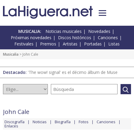
MUSICALIA:
Noticias musicales
Novedades
Próximas novedades
Discos históricos
Canciones
Festivales
Premios
Artistas
Portadas
Listas
Musicalia
> John Cale
Destacado:
'The wow! signal' es el décimo álbum de Muse
John Cale
Discografía
Noticias
Biografía
Fotos
Canciones
Enlaces