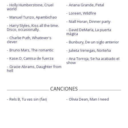
Holly Humberstone, Cruel
Ariana Grande, Petal
world
Loreen, Wildfire
Manuel Turizo, Apambichao
Niall Horan, Dinner party
Harry Styles, Kiss all the time.
Disco, occasionally.
David DeMaría, La puerta
mágica
Charlie Puth, Whatever's
clever
Bunbury, De un siglo anterior
Bruno Mars, The romantic
Julieta Venegas, Norteña
Kase.O, Camisa de fuerza
Ana Torroja, Se ha acabado el
show
Gracie Abrams, Daughter from
hell
CANCIONES
Rels B, Tu vas sin (fav)
Olivia Dean, Man I need