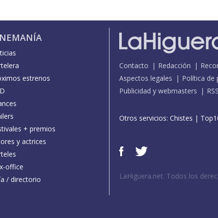
INEMANÍA
icias
telera
Contacto
Redacción
Reco
óximos estrenos
Aspectos legales
Política de
D
Publicidad y webmasters
RS
ances
ilers
Otros servicios:
Chistes
|
Top1
stivales + premios
ores y actrices
teles
x-office
LaHiguera.net. Todos los dere
a / directorio