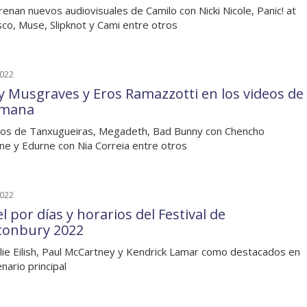
renan nuevos audiovisuales de Camilo con Nicki Nicole, Panic! at
sco, Muse, Slipknot y Cami entre otros
2022
y Musgraves y Eros Ramazzotti en los videos de
emana
os de Tanxugueiras, Megadeth, Bad Bunny con Chencho
ne y Edurne con Nia Correia entre otros
2022
l por días y horarios del Festival de
tonbury 2022
llie Eilish, Paul McCartney y Kendrick Lamar como destacados en
nario principal