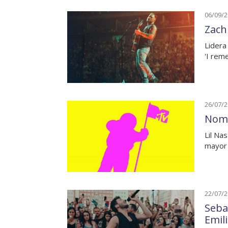
06/09/
Zach
Lidera
'I rem
26/07/
Nomi
Lil Na
mayor
22/07/
Seba
Emil