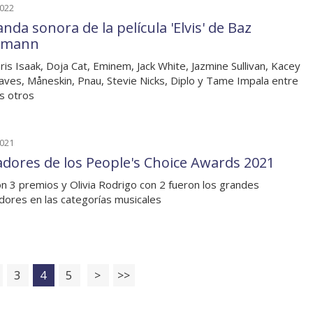
2022
nda sonora de la película 'Elvis' de Baz
rmann
ris Isaak, Doja Cat, Eminem, Jack White, Jazmine Sullivan, Kacey
ves, Måneskin, Pnau, Stevie Nicks, Diplo y Tame Impala entre
s otros
2021
dores de los People's Choice Awards 2021
n 3 premios y Olivia Rodrigo con 2 fueron los grandes
adores en las categorías musicales
3
4
5
>
>>