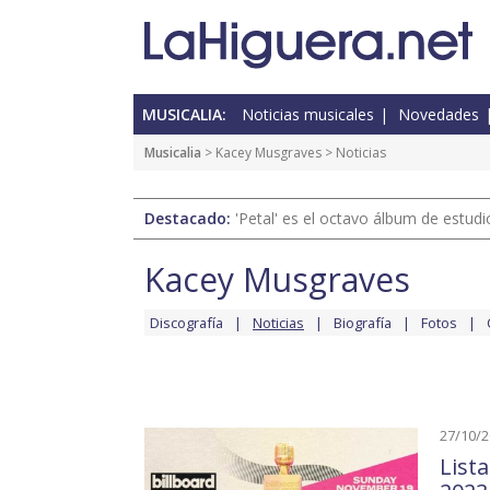
MUSICALIA:
Noticias musicales
Novedades
Musicalia
>
Kacey Musgraves
> Noticias
Destacado:
'Petal' es el octavo álbum de estud
Kacey Musgraves
Discografía
Noticias
Biografía
Fotos
27/10/
List