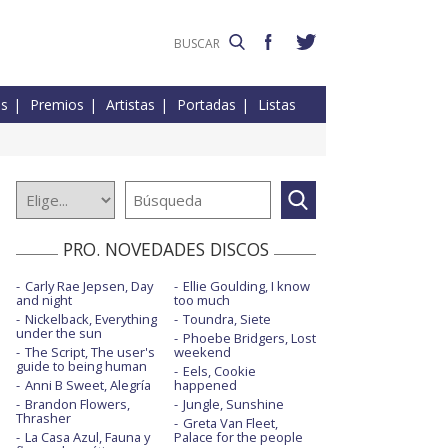
es
Premios
Artistas
Portadas
Listas
PRO. NOVEDADES DISCOS
Carly Rae Jepsen, Day
Ellie Goulding, I know
and night
too much
Nickelback, Everything
Toundra, Siete
under the sun
Phoebe Bridgers, Lost
The Script, The user's
weekend
guide to being human
Eels, Cookie
Anni B Sweet, Alegría
happened
Brandon Flowers,
Jungle, Sunshine
Thrasher
Greta Van Fleet,
La Casa Azul, Fauna y
Palace for the people