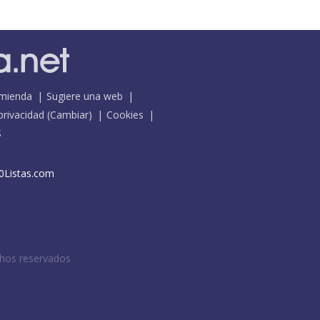
mienda
Sugiere una web
 privacidad
(
Cambiar
)
Cookies
S
0Listas.com
chos reservados