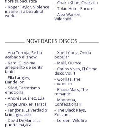
flora subacuática
Chaka Khan, Chakzilla
Roger Taylor, Violence
Tokio Hotel, Encore
insane in a beautiful
Alex Warren,
world
Wildchild
NOVEDADES DISCOS
Ana Torroja, Se ha
Xoel López, Oniria
acabado el show
popular
Karol G, No me
Malú, Quince
arrepiento de sentir
Carlos Vives, El último
tanto
disco Vol. 1
Ella Langley,
Gorillaz, The
Dandelion
mountain
Siloé, Terrorismo
Bruno Mars, The
emocional
romantic
Andrés Suárez, Lúa
Madonna,
Jorge Drexler, Taracá
Confessions II
Fangoria, La verdad o
The Black Keys,
la imaginación
Peaches!
David DeMaría, La
Loreen, Wildfire
puerta mágica