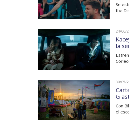
Se est
the Di
24/06/
Kace
la s
Estren
Corleo
30/05/
Carte
Glas
Con Bi
el esce