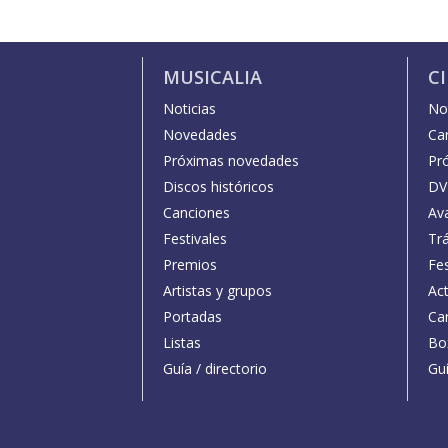
MUSICALIA
C
Noticias
Not
Novedades
Car
Próximas novedades
Pr
Discos históricos
DV
Canciones
Av
Festivales
Trá
Premios
Fe
Artistas y grupos
Act
Portadas
Car
Listas
Bo
Guía / directorio
Guí