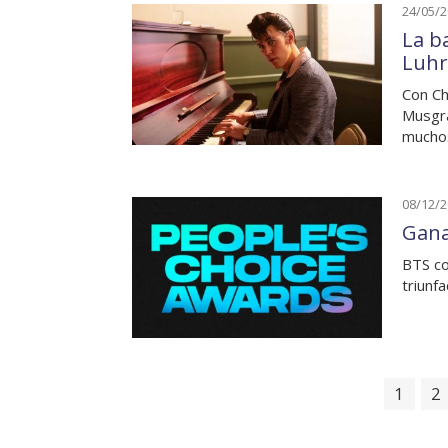
24/05/
La ba
Luh
Con Ch
Musgra
mucho
08/12/
Gana
BTS co
triunf
1
2