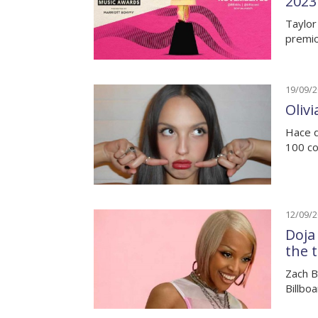
2023
Taylor
premi
19/09/
Olivi
Hace d
100 co
12/09/
Doja 
the 
Zach B
Billbo