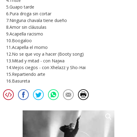
4.Triste
5.Guapo tarde
6.Pura droga sin cortar
7.Ninguna chavala tiene dueño
8.Amor sin cláusulas
9.Acapella racismo
10.Boogaloo
11.Acapella el momo
12.No se que voy a hacer (Booty song)
13.Mitad y mitad - con Najwa
14.Viejos ciegos - con Xhelazz y Sho-Hai
15.Repartiendo arte
16.Basureta