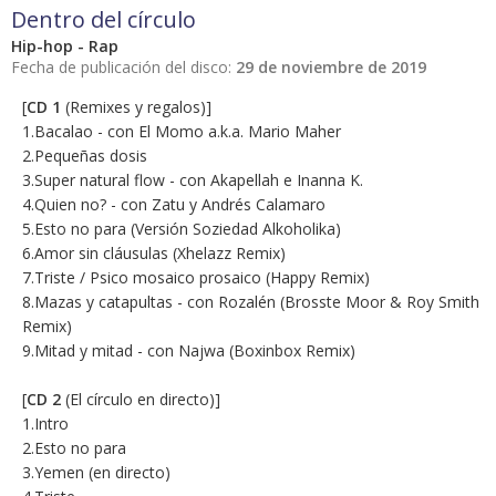
Dentro del círculo
Hip-hop - Rap
Fecha de publicación del disco:
29 de noviembre de 2019
[
CD 1
(Remixes y regalos)]
1.Bacalao - con El Momo a.k.a. Mario Maher
2.Pequeñas dosis
3.Super natural flow - con Akapellah e Inanna K.
4.Quien no? - con Zatu y Andrés Calamaro
5.Esto no para (Versión Soziedad Alkoholika)
6.Amor sin cláusulas (Xhelazz Remix)
7.Triste / Psico mosaico prosaico (Happy Remix)
8.Mazas y catapultas - con Rozalén (Brosste Moor & Roy Smith
Remix)
9.Mitad y mitad - con Najwa (Boxinbox Remix)
[
CD 2
(El círculo en directo)]
1.Intro
2.Esto no para
3.Yemen (en directo)