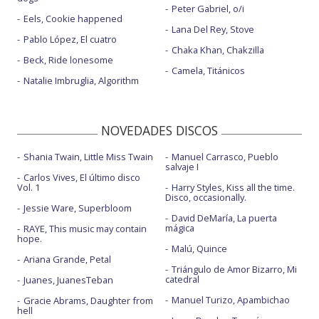
Peter Gabriel, o/i
Eels, Cookie happened
Lana Del Rey, Stove
Pablo López, El cuatro
Chaka Khan, Chakzilla
Beck, Ride lonesome
Camela, Titánicos
Natalie Imbruglia, Algorithm
NOVEDADES DISCOS
Shania Twain, Little Miss Twain
Manuel Carrasco, Pueblo
salvaje I
Carlos Vives, El último disco
Vol. 1
Harry Styles, Kiss all the time.
Disco, occasionally.
Jessie Ware, Superbloom
David DeMaría, La puerta
mágica
RAYE, This music may contain
hope.
Malú, Quince
Ariana Grande, Petal
Triángulo de Amor Bizarro, Mi
catedral
Juanes, JuanesTeban
Manuel Turizo, Apambichao
Gracie Abrams, Daughter from
hell