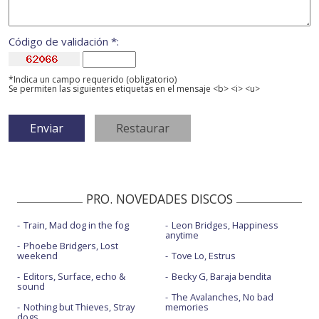
Código de validación *:
*Indica un campo requerido (obligatorio)
Se permiten las siguientes etiquetas en el mensaje <b> <i> <u>
PRO. NOVEDADES DISCOS
Train, Mad dog in the fog
Leon Bridges, Happiness
anytime
Phoebe Bridgers, Lost
weekend
Tove Lo, Estrus
Editors, Surface, echo &
Becky G, Baraja bendita
sound
The Avalanches, No bad
Nothing but Thieves, Stray
memories
dogs