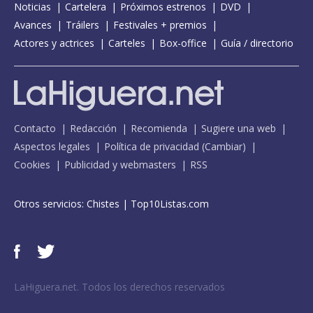
Noticias
Cartelera
Próximos estrenos
DVD
Avances
Tráilers
Festivales + premios
Actores y actrices
Carteles
Box-office
Guía / directorio
Contacto
Redacción
Recomienda
Sugiere una web
Aspectos legales
Política de privacidad
(
Cambiar
)
Cookies
Publicidad y webmasters
RSS
Otros servicios:
Chistes
|
Top10Listas.com
LaHiguera.net. Todos los derechos reservados