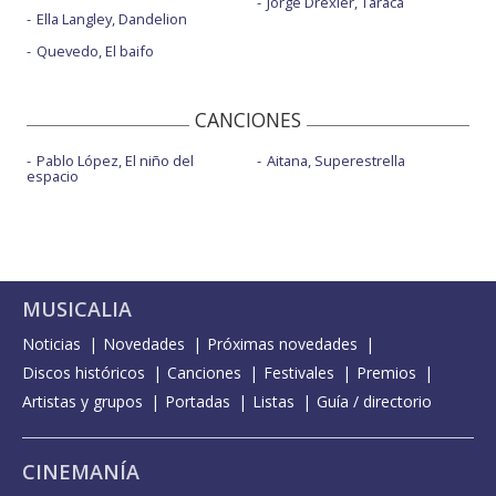
Jorge Drexler, Taracá
Ella Langley, Dandelion
Quevedo, El baifo
CANCIONES
Pablo López, El niño del
Aitana, Superestrella
espacio
MUSICALIA
Noticias
Novedades
Próximas novedades
Discos históricos
Canciones
Festivales
Premios
Artistas y grupos
Portadas
Listas
Guía / directorio
CINEMANÍA