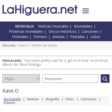
MUSICALIA:
Noticias musicales
Novedades
Próximas novedades
Discos históricos
Canciones
Festivales
Premios
Artistas
Portadas
Listas
Musicalia
>
Kase.O
> Dentro del círculo
Destacado:
'You seem pretty sad for a girl so in love' es el tercer
álbum de Olivia Rodrigo
Kase.O
Discografía
Noticias
Biografía
Fotos
Canciones
Enlaces