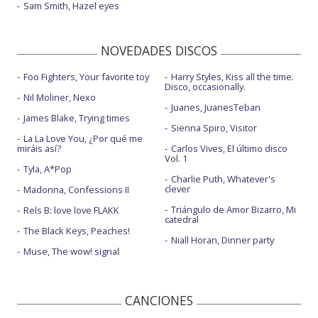
Sam Smith, Hazel eyes
NOVEDADES DISCOS
Foo Fighters, Your favorite toy
Harry Styles, Kiss all the time.
Disco, occasionally.
Nil Moliner, Nexo
Juanes, JuanesTeban
James Blake, Trying times
Sienna Spiro, Visitor
La La Love You, ¿Por qué me
miráis así?
Carlos Vives, El último disco
Vol. 1
Tyla, A*Pop
Charlie Puth, Whatever's
clever
Madonna, Confessions II
Triángulo de Amor Bizarro, Mi
Rels B: love love FLAKK
catedral
The Black Keys, Peaches!
Niall Horan, Dinner party
Muse, The wow! signal
CANCIONES