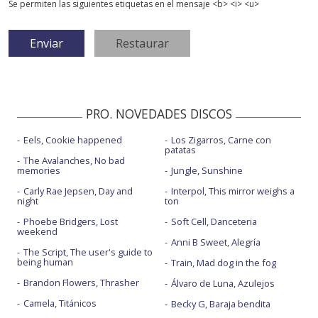
Se permiten las siguientes etiquetas en el mensaje <b> <i> <u>
PRO. NOVEDADES DISCOS
Eels, Cookie happened
Los Zigarros, Carne con
patatas
The Avalanches, No bad
memories
Jungle, Sunshine
Carly Rae Jepsen, Day and
Interpol, This mirror weighs a
night
ton
Phoebe Bridgers, Lost
Soft Cell, Danceteria
weekend
Anni B Sweet, Alegría
The Script, The user's guide to
being human
Train, Mad dog in the fog
Brandon Flowers, Thrasher
Álvaro de Luna, Azulejos
Camela, Titánicos
Becky G, Baraja bendita