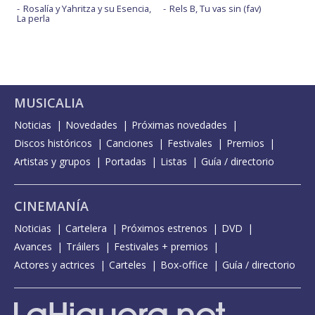
Rosalía y Yahritza y su Esencia,
Rels B, Tu vas sin (fav)
La perla
MUSICALIA
Noticias
Novedades
Próximas novedades
Discos históricos
Canciones
Festivales
Premios
Artistas y grupos
Portadas
Listas
Guía / directorio
CINEMANÍA
Noticias
Cartelera
Próximos estrenos
DVD
Avances
Tráilers
Festivales + premios
Actores y actrices
Carteles
Box-office
Guía / directorio