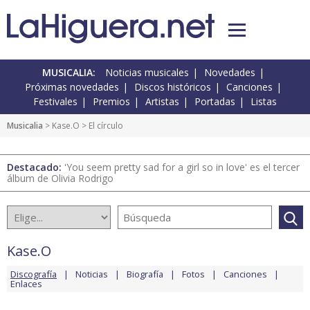
MUSICALIA:
Noticias musicales
Novedades
Próximas novedades
Discos históricos
Canciones
Festivales
Premios
Artistas
Portadas
Listas
Musicalia
>
Kase.O
> El círculo
Destacado:
'You seem pretty sad for a girl so in love' es el tercer
álbum de Olivia Rodrigo
Kase.O
Discografía
Noticias
Biografía
Fotos
Canciones
Enlaces