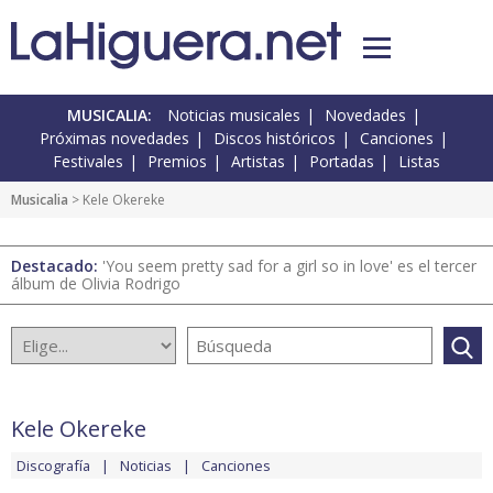
MUSICALIA:
Noticias musicales
Novedades
Próximas novedades
Discos históricos
Canciones
Festivales
Premios
Artistas
Portadas
Listas
Musicalia
> Kele Okereke
Destacado:
'You seem pretty sad for a girl so in love' es el tercer
álbum de Olivia Rodrigo
Kele Okereke
Discografía
Noticias
Canciones