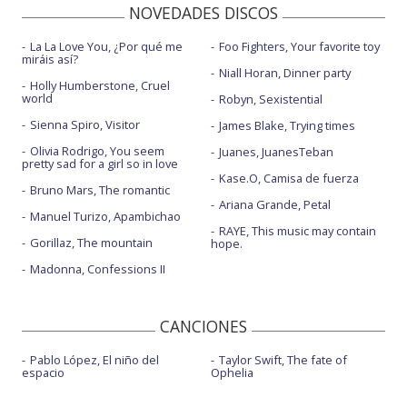
NOVEDADES DISCOS
La La Love You, ¿Por qué me
Foo Fighters, Your favorite toy
miráis así?
Niall Horan, Dinner party
Holly Humberstone, Cruel
world
Robyn, Sexistential
Sienna Spiro, Visitor
James Blake, Trying times
Olivia Rodrigo, You seem
Juanes, JuanesTeban
pretty sad for a girl so in love
Kase.O, Camisa de fuerza
Bruno Mars, The romantic
Ariana Grande, Petal
Manuel Turizo, Apambichao
RAYE, This music may contain
Gorillaz, The mountain
hope.
Madonna, Confessions II
CANCIONES
Pablo López, El niño del
Taylor Swift, The fate of
espacio
Ophelia