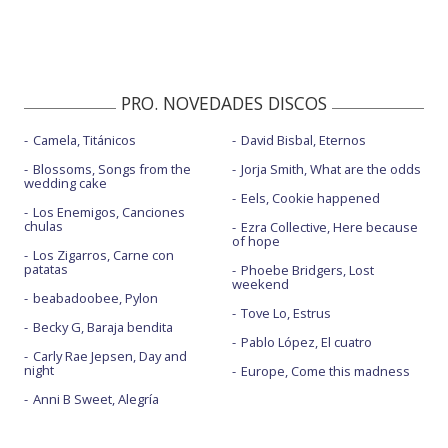
PRO. NOVEDADES DISCOS
Camela, Titánicos
David Bisbal, Eternos
Blossoms, Songs from the
Jorja Smith, What are the odds
wedding cake
Eels, Cookie happened
Los Enemigos, Canciones
chulas
Ezra Collective, Here because
of hope
Los Zigarros, Carne con
patatas
Phoebe Bridgers, Lost
weekend
beabadoobee, Pylon
Tove Lo, Estrus
Becky G, Baraja bendita
Pablo López, El cuatro
Carly Rae Jepsen, Day and
night
Europe, Come this madness
Anni B Sweet, Alegría