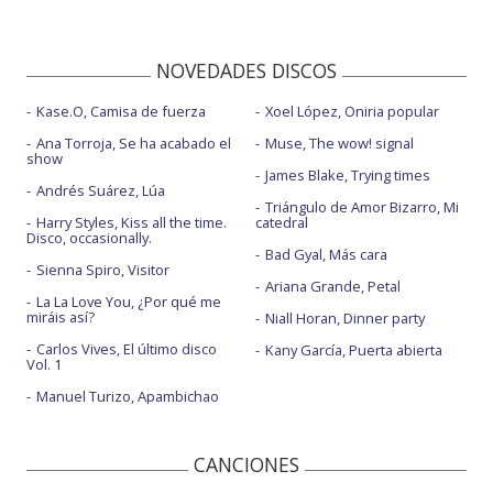
NOVEDADES DISCOS
Kase.O, Camisa de fuerza
Xoel López, Oniria popular
Ana Torroja, Se ha acabado el
Muse, The wow! signal
show
James Blake, Trying times
Andrés Suárez, Lúa
Triángulo de Amor Bizarro, Mi
Harry Styles, Kiss all the time.
catedral
Disco, occasionally.
Bad Gyal, Más cara
Sienna Spiro, Visitor
Ariana Grande, Petal
La La Love You, ¿Por qué me
miráis así?
Niall Horan, Dinner party
Carlos Vives, El último disco
Kany García, Puerta abierta
Vol. 1
Manuel Turizo, Apambichao
CANCIONES