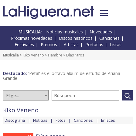
MUSICALIA:
Noticias musicales
Novedades
Próximas novedades
Discos históricos
Canciones
Festivales
Premios
Artistas
Portadas
Listas
Musicalia
>
Kiko Veneno
>
Hambre
> Días raros
Destacado:
'Petal' es el octavo álbum de estudio de Ariana
Grande
Kiko Veneno
Discografía
Noticias
Fotos
Canciones
Enlaces