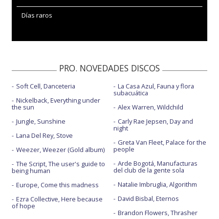
Días raros
PRO. NOVEDADES DISCOS
Soft Cell, Danceteria
La Casa Azul, Fauna y flora
subacuática
Nickelback, Everything under
the sun
Alex Warren, Wildchild
Jungle, Sunshine
Carly Rae Jepsen, Day and
night
Lana Del Rey, Stove
Greta Van Fleet, Palace for the
people
Weezer, Weezer (Gold album)
Arde Bogotá, Manufacturas
The Script, The user's guide to
del club de la gente sola
being human
Natalie Imbruglia, Algorithm
Europe, Come this madness
David Bisbal, Eternos
Ezra Collective, Here because
of hope
Brandon Flowers, Thrasher