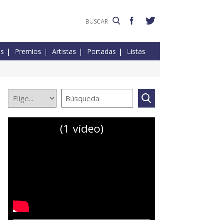
es
Premios
Artistas
Portadas
Listas
(1 vídeo)