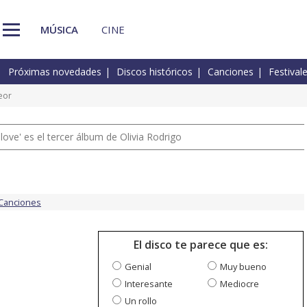
MÚSICA
CINE
Próximas novedades
Discos históricos
Canciones
Festival
eor
 love' es el tercer álbum de Olivia Rodrigo
Canciones
El disco te parece que es:
Genial
Muy bueno
Interesante
Mediocre
Un rollo