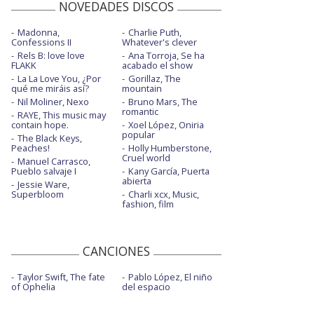
NOVEDADES DISCOS
Madonna,
Charlie Puth,
Confessions II
Whatever's clever
Rels B: love love
Ana Torroja, Se ha
FLAKK
acabado el show
La La Love You, ¿Por
Gorillaz, The
qué me miráis así?
mountain
Nil Moliner, Nexo
Bruno Mars, The
romantic
RAYE, This music may
contain hope.
Xoel López, Oniria
popular
The Black Keys,
Peaches!
Holly Humberstone,
Cruel world
Manuel Carrasco,
Pueblo salvaje I
Kany García, Puerta
abierta
Jessie Ware,
Superbloom
Charli xcx, Music,
fashion, film
CANCIONES
Taylor Swift, The fate
Pablo López, El niño
of Ophelia
del espacio