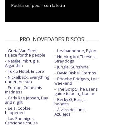
Podría ser peor - con la letra
PRO. NOVEDADES DISCOS
Greta Van Fleet,
beabadoobee, Pylon
Palace for the people
Nothing but Thieves,
Natalie Imbruglia,
Stray dogs
Algorithm
Jungle, Sunshine
Tokio Hotel, Encore
David Bisbal, Eternos
Nickelback, Everything
Phoebe Bridgers, Lost
under the sun
weekend
Europe, Come this
The Script, The user's
madness
guide to being human
Carly Rae Jepsen, Day
Becky G, Baraja
and night
bendita
Eels, Cookie
Álvaro de Luna,
happened
Azulejos
Los Enemigos,
Canciones chulas