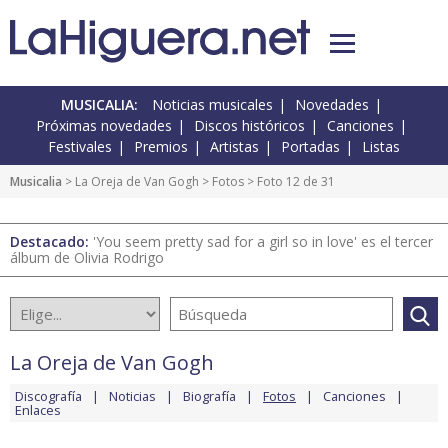
MUSICALIA:
Noticias musicales
Novedades
Próximas novedades
Discos históricos
Canciones
Festivales
Premios
Artistas
Portadas
Listas
Musicalia
>
La Oreja de Van Gogh
>
Fotos
> Foto 12 de 31
Destacado:
'You seem pretty sad for a girl so in love' es el tercer
álbum de Olivia Rodrigo
La Oreja de Van Gogh
Discografía
Noticias
Biografía
Fotos
Canciones
Enlaces