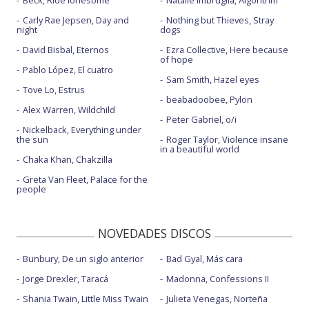
Carly Rae Jepsen, Day and
Nothing but Thieves, Stray
night
dogs
David Bisbal, Eternos
Ezra Collective, Here because
of hope
Pablo López, El cuatro
Sam Smith, Hazel eyes
Tove Lo, Estrus
beabadoobee, Pylon
Alex Warren, Wildchild
Peter Gabriel, o/i
Nickelback, Everything under
the sun
Roger Taylor, Violence insane
in a beautiful world
Chaka Khan, Chakzilla
Greta Van Fleet, Palace for the
people
NOVEDADES DISCOS
Bunbury, De un siglo anterior
Bad Gyal, Más cara
Jorge Drexler, Taracá
Madonna, Confessions II
Shania Twain, Little Miss Twain
Julieta Venegas, Norteña