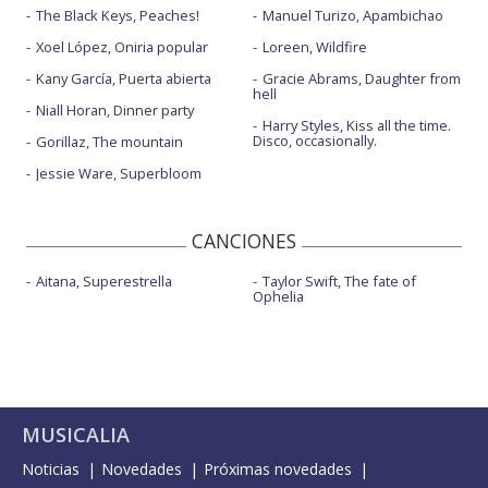
The Black Keys, Peaches!
Manuel Turizo, Apambichao
Xoel López, Oniria popular
Loreen, Wildfire
Kany García, Puerta abierta
Gracie Abrams, Daughter from
hell
Niall Horan, Dinner party
Harry Styles, Kiss all the time.
Disco, occasionally.
Gorillaz, The mountain
Jessie Ware, Superbloom
CANCIONES
Aitana, Superestrella
Taylor Swift, The fate of
Ophelia
MUSICALIA
Noticias
Novedades
Próximas novedades