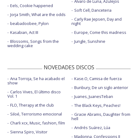
Álvaro de Luna, Azulejos
Eels, Cookie happened
Soft Cell, Danceteria
Jorja Smith, What are the odds
Carly Rae Jepsen, Day and
beabadoobee, Pylon
night
Kasabian, Act III
Europe, Come this madness
Blossoms, Songs from the
Jungle, Sunshine
wedding cake
NOVEDADES DISCOS
Ana Torroja, Se ha acabado el
Kase.O, Camisa de fuerza
show
Bunbury, De un siglo anterior
Carlos Vives, El último disco
Vol. 1
Juanes, JuanesTeban
FLO, Therapy at the club
The Black Keys, Peaches!
Siloé, Terrorismo emocional
Gracie Abrams, Daughter from
hell
Charli xcx, Music, fashion, film
Andrés Suárez, Lúa
Sienna Spiro, Visitor
Madonna, Confessions II