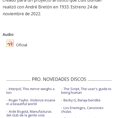
creado para un proyecto artístico que Luis Buñuel
realizó con André Bretón en 1933. Estreno 24 de
noviembre de 2022.
Audio
Oficial
PRO. NOVEDADES DISCOS
Interpol, This mirror weighs a
The Script, The user's guide to
ton
being human
Roger Taylor, Violence insane
Becky G, Baraja bendita
in a beautiful world
Los Enemigos, Canciones
Arde Bogotá, Manufacturas
chulas
del club de la gente sola