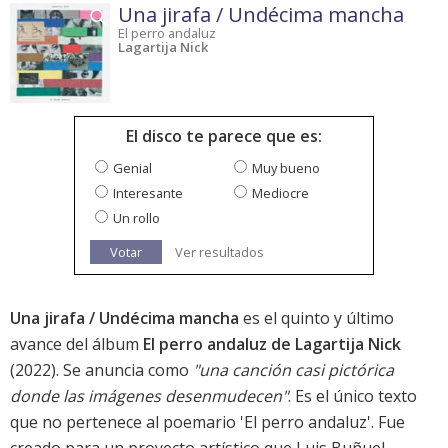
Una jirafa / Undécima mancha
El perro andaluz
Lagartija Nick
El disco te parece que es:
Genial
Muy bueno
Interesante
Mediocre
Un rollo
Votar
Ver resultados
Una jirafa / Undécima mancha
es el quinto y último
avance del álbum
El perro andaluz de Lagartija Nick
(2022). Se anuncia como
"una canción casi pictórica
donde las imágenes desenmudecen"
. Es el único texto
que no pertenece al poemario 'El perro andaluz'. Fue