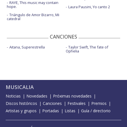
RAYE, This music may contain
hope.
Laura Pausini, Yo canto 2
Triángulo de Amor Bizarro, Mi
catedral
CANCIONES
Aitana, Superestrella
Taylor Swift, The fate of
Ophelia
MUSICALIA
Noticias
Novedades
Próximas novedades
Discos históricos
Canciones
Festivales
Premios
Artistas y grupos
Portadas
Listas
Guía / directorio