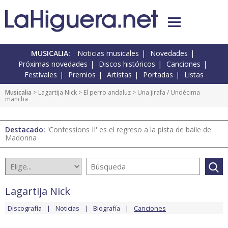
MUSICALIA:
Noticias musicales
Novedades
Próximas novedades
Discos históricos
Canciones
Festivales
Premios
Artistas
Portadas
Listas
Musicalia
>
Lagartija Nick
>
El perro andaluz
> Una jirafa / Undécima
mancha
Destacado:
'Confessions II' es el regreso a la pista de baile de
Madonna
Lagartija Nick
Discografía
Noticias
Biografía
Canciones