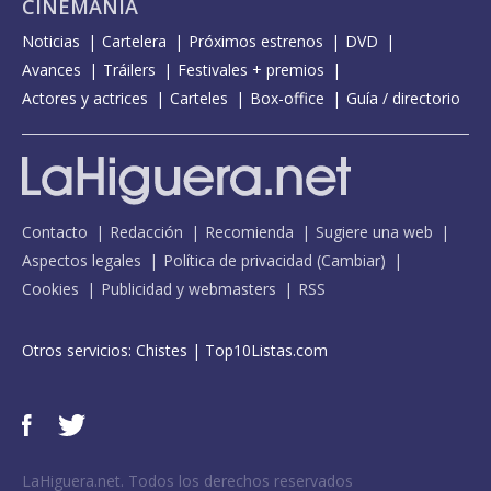
CINEMANÍA
Noticias
Cartelera
Próximos estrenos
DVD
Avances
Tráilers
Festivales + premios
Actores y actrices
Carteles
Box-office
Guía / directorio
Contacto
Redacción
Recomienda
Sugiere una web
Aspectos legales
Política de privacidad
(
Cambiar
)
Cookies
Publicidad y webmasters
RSS
Otros servicios:
Chistes
|
Top10Listas.com
LaHiguera.net. Todos los derechos reservados