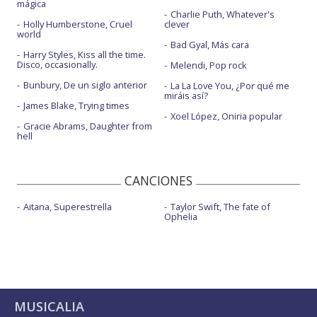
mágica
Charlie Puth, Whatever's
Holly Humberstone, Cruel
clever
world
Bad Gyal, Más cara
Harry Styles, Kiss all the time.
Disco, occasionally.
Melendi, Pop rock
Bunbury, De un siglo anterior
La La Love You, ¿Por qué me
miráis así?
James Blake, Trying times
Xoel López, Oniria popular
Gracie Abrams, Daughter from
hell
CANCIONES
Aitana, Superestrella
Taylor Swift, The fate of
Ophelia
MUSICALIA