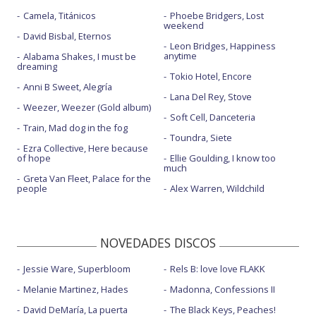
Camela, Titánicos
Phoebe Bridgers, Lost
weekend
David Bisbal, Eternos
Leon Bridges, Happiness
anytime
Alabama Shakes, I must be
dreaming
Tokio Hotel, Encore
Anni B Sweet, Alegría
Lana Del Rey, Stove
Weezer, Weezer (Gold album)
Soft Cell, Danceteria
Train, Mad dog in the fog
Toundra, Siete
Ezra Collective, Here because
of hope
Ellie Goulding, I know too
much
Greta Van Fleet, Palace for the
people
Alex Warren, Wildchild
NOVEDADES DISCOS
Jessie Ware, Superbloom
Rels B: love love FLAKK
Melanie Martinez, Hades
Madonna, Confessions II
David DeMaría, La puerta
The Black Keys, Peaches!