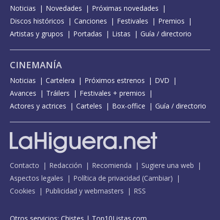
Noticias
Novedades
Próximas novedades
Discos históricos
Canciones
Festivales
Premios
Artistas y grupos
Portadas
Listas
Guía / directorio
CINEMANÍA
Noticias
Cartelera
Próximos estrenos
DVD
Avances
Tráilers
Festivales + premios
Actores y actrices
Carteles
Box-office
Guía / directorio
Contacto
Redacción
Recomienda
Sugiere una web
Aspectos legales
Política de privacidad
(
Cambiar
)
Cookies
Publicidad y webmasters
RSS
Otros servicios:
Chistes
|
Top10Listas.com