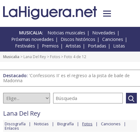
MUSICALIA:
Noticias musicales
Novedades
Próximas novedades
Discos históricos
Canciones
Festivales
Premios
Artistas
Portadas
Listas
Musicalia
>
Lana Del Rey
>
Fotos
> Foto 4 de 12
Destacado:
'Confessions II' es el regreso a la pista de baile de
Madonna
Lana Del Rey
Discografía
Noticias
Biografía
Fotos
Canciones
Enlaces