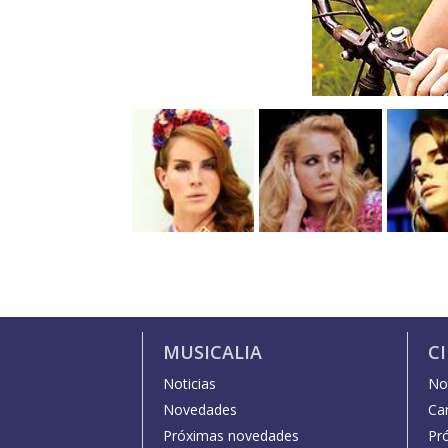
MUSICALIA
C
Noticias
Not
Novedades
Car
Próximas novedades
Pr