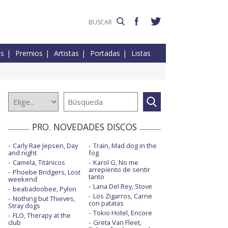
es
Premios
Artistas
Portadas
Listas
PRO. NOVEDADES DISCOS
Carly Rae Jepsen, Day
Train, Mad dog in the
and night
fog
Camela, Titánicos
Karol G, No me
arrepiento de sentir
Phoebe Bridgers, Lost
tanto
weekend
Lana Del Rey, Stove
beabadoobee, Pylon
Los Zigarros, Carne
Nothing but Thieves,
con patatas
Stray dogs
Tokio Hotel, Encore
FLO, Therapy at the
club
Greta Van Fleet,