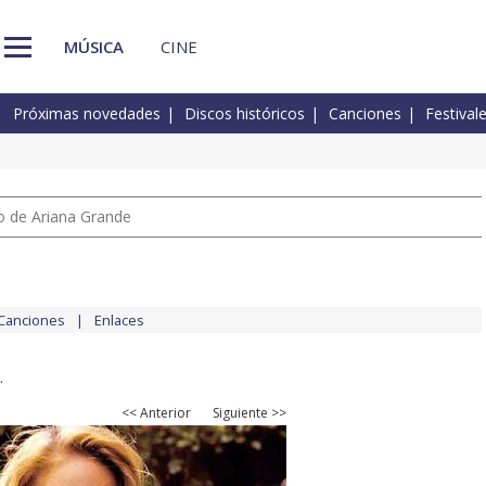
MÚSICA
CINE
Próximas novedades
Discos históricos
Canciones
Festival
io de Ariana Grande
Canciones
Enlaces
.
<< Anterior
Siguiente >>