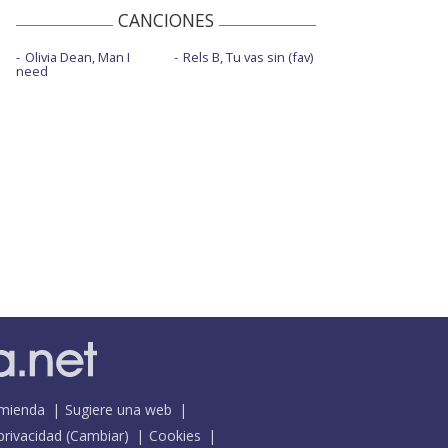
CANCIONES
Olivia Dean, Man I
Rels B, Tu vas sin (fav)
need
mienda
Sugiere una web
 privacidad
(
Cambiar
)
Cookies