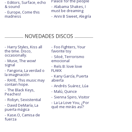
Palace for the people
Editors, Surface, echo
& sound
Alabama Shakes, I
must be dreaming
Europe, Come this
madness
Anni B Sweet, Alegría
NOVEDADES DISCOS
Harry Styles, Kiss all
Foo Fighters, Your
the time. Disco,
favorite toy
occasionally.
Siloé, Terrorismo
Muse, The wow!
emocional
signal
Rels B: love love
Fangoria, La verdad o
FLAKK
la imaginación
Kany García, Puerta
RAYE, This music may
abierta
contain hope.
Andrés Suárez, Lúa
The Black Keys,
Malú, Quince
Peaches!
Sienna Spiro, Visitor
Robyn, Sexistential
La La Love You, ¿Por
David DeMaría, La
qué me miráis así?
puerta mágica
Kase.O, Camisa de
fuerza