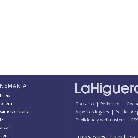
INEMANÍA
icias
telera
Contacto
Redacción
Reco
óximos estrenos
Aspectos legales
Política de
D
Publicidad y webmasters
RS
ances
ilers
Otros servicios:
Chistes
|
Top1