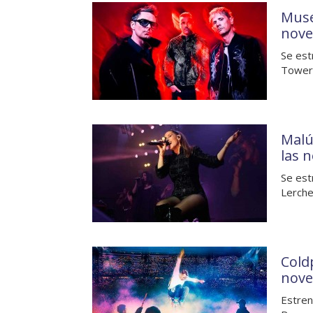
Muse
nove
Se est
Towers
Malú
las 
Se est
Lerche
Cold
nove
Estren