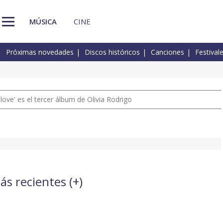
MÚSICA
CINE
Próximas novedades
Discos históricos
Canciones
Festival
 love' es el tercer álbum de Olivia Rodrigo
ás recientes (
+
)