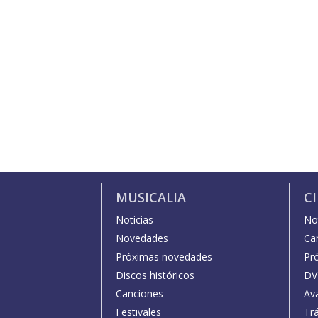
MUSICALIA
C
Noticias
Not
Novedades
Car
Próximas novedades
Pr
Discos históricos
DV
Canciones
Av
Festivales
Trá