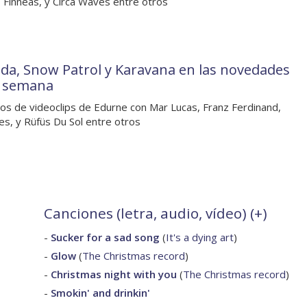
 Finneas, y Circa Waves entre otros
da, Snow Patrol y Karavana en las novedades
a semana
os de videoclips de Edurne con Mar Lucas, Franz Ferdinand,
s, y Rüfüs Du Sol entre otros
Canciones (letra, audio, vídeo) (
+
)
-
Sucker for a sad song
(
It's a dying art
)
-
Glow
(
The Christmas record
)
-
Christmas night with you
(
The Christmas record
)
-
Smokin' and drinkin'