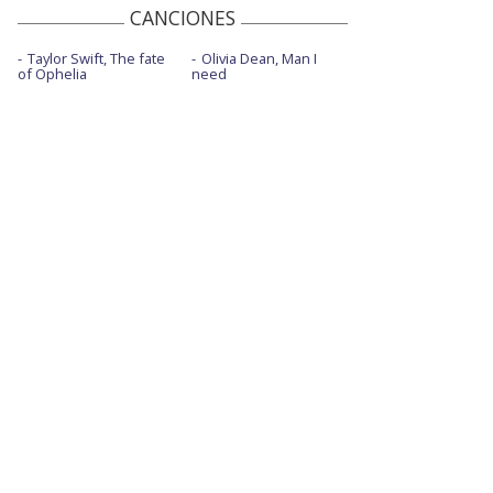
CANCIONES
Taylor Swift, The fate
Olivia Dean, Man I
of Ophelia
need