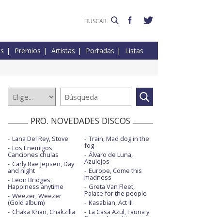
es
Premios
Artistas
Portadas
Listas
PRO. NOVEDADES DISCOS
Lana Del Rey, Stove
Train, Mad dog in the
fog
Los Enemigos,
Canciones chulas
Álvaro de Luna,
Azulejos
Carly Rae Jepsen, Day
and night
Europe, Come this
madness
Leon Bridges,
Happiness anytime
Greta Van Fleet,
Palace for the people
Weezer, Weezer
(Gold album)
Kasabian, Act III
Chaka Khan, Chakzilla
La Casa Azul, Fauna y