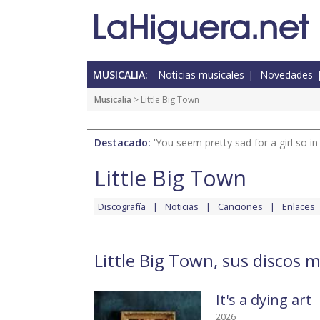
MUSICALIA:
Noticias musicales
Novedades
Musicalia
> Little Big Town
Destacado:
'You seem pretty sad for a girl so in
Little Big Town
Discografía
Noticias
Canciones
Enlaces
Little Big Town, sus discos m
It's a dying art
2026