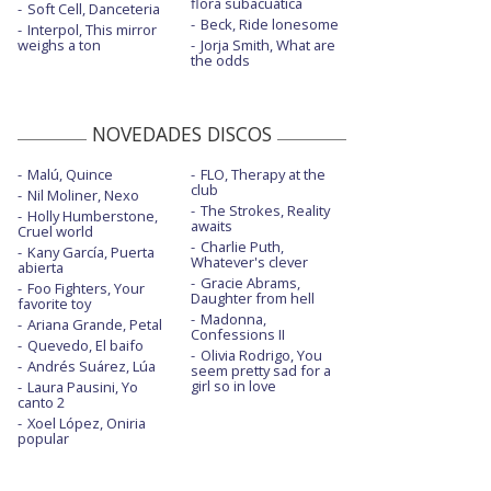
flora subacuática
Soft Cell, Danceteria
Beck, Ride lonesome
Interpol, This mirror
weighs a ton
Jorja Smith, What are
the odds
NOVEDADES DISCOS
Malú, Quince
FLO, Therapy at the
club
Nil Moliner, Nexo
The Strokes, Reality
Holly Humberstone,
awaits
Cruel world
Charlie Puth,
Kany García, Puerta
Whatever's clever
abierta
Gracie Abrams,
Foo Fighters, Your
Daughter from hell
favorite toy
Madonna,
Ariana Grande, Petal
Confessions II
Quevedo, El baifo
Olivia Rodrigo, You
Andrés Suárez, Lúa
seem pretty sad for a
girl so in love
Laura Pausini, Yo
canto 2
Xoel López, Oniria
popular