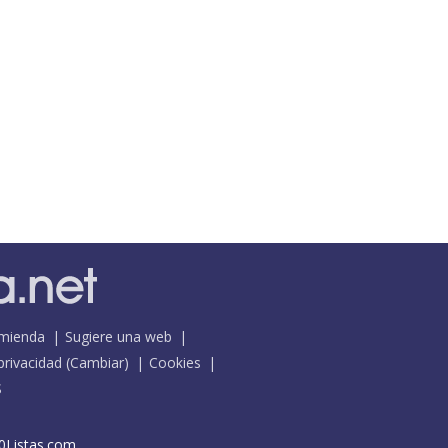
mienda
Sugiere una web
 privacidad
(
Cambiar
)
Cookies
S
0Listas.com