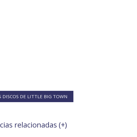
 DISCOS DE LITTLE BIG TOWN
cias relacionadas (
+
)