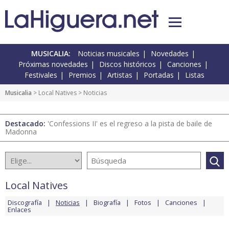
MUSICALIA:
Noticias musicales
Novedades
Próximas novedades
Discos históricos
Canciones
Festivales
Premios
Artistas
Portadas
Listas
Musicalia
>
Local Natives
> Noticias
Destacado:
'Confessions II' es el regreso a la pista de baile de
Madonna
Local Natives
Discografía
Noticias
Biografía
Fotos
Canciones
Enlaces