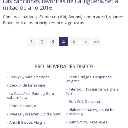
Las canciones favoritas de LaHiguera.net a
mitad de año 2016
Con Local natives, Flume con Kai, Anohni, Underworld, y James
Blake, entre los principales protagonistas
1
2
3
4
5
>
>>
PRO. NOVEDADES DISCOS
Becky G, Baraja bendita
Leon Bridges, Happiness
anytime
Beck, Ride lonesome
Interpol, This mirror weighs a
ton
La Casa Azul, Fauna y flora
subacuática
Soft Cell, Danceteria
Peter Gabriel, o/i
Alabama Shakes, I must be
dreaming
Weezer, Weezer (Gold album)
Sam Smith, Hazel eyes
Anni B Sweet, Alegría