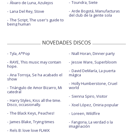
Toundra, Siete
Álvaro de Luna, Azulejos
Arde Bogotá, Manufacturas
Lana Del Rey, Stove
del club de la gente sola
The Script, The user's guide to
being human
NOVEDADES DISCOS
Tyla, A*Pop
Niall Horan, Dinner party
RAYE, This music may contain
Jessie Ware, Superbloom
hope.
David DeMaría, La puerta
Ana Torroja, Se ha acabado el
mágica
show
Holly Humberstone, Cruel
Triángulo de Amor Bizarro, Mi
world
catedral
Sienna Spiro, Visitor
Harry Styles, Kiss all the time.
Disco, occasionally.
Xoel López, Oniria popular
The Black Keys, Peaches!
Loreen, Wildfire
James Blake, Trying times
Fangoria, La verdad o la
imaginación
Rels B: love love FLAKK