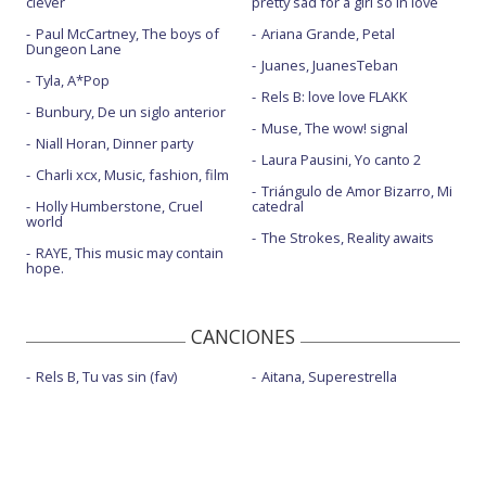
clever
pretty sad for a girl so in love
Paul McCartney, The boys of
Ariana Grande, Petal
Dungeon Lane
Juanes, JuanesTeban
Tyla, A*Pop
Rels B: love love FLAKK
Bunbury, De un siglo anterior
Muse, The wow! signal
Niall Horan, Dinner party
Laura Pausini, Yo canto 2
Charli xcx, Music, fashion, film
Triángulo de Amor Bizarro, Mi
Holly Humberstone, Cruel
catedral
world
The Strokes, Reality awaits
RAYE, This music may contain
hope.
CANCIONES
Rels B, Tu vas sin (fav)
Aitana, Superestrella