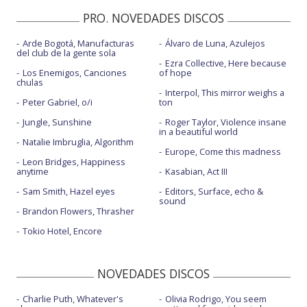
PRO. NOVEDADES DISCOS
Las solteras - One shot video
Arde Bogotá, Manufacturas
Álvaro de Luna, Azulejos
Turismo - con Saël
del club de la gente sola
Ezra Collective, Here because
Los Enemigos, Canciones
of hope
chulas
Interpol, This mirror weighs a
Peter Gabriel, o/i
ton
Jungle, Sunshine
Roger Taylor, Violence insane
in a beautiful world
Natalie Imbruglia, Algorithm
Europe, Come this madness
Leon Bridges, Happiness
anytime
Kasabian, Act III
Sam Smith, Hazel eyes
Editors, Surface, echo &
sound
Brandon Flowers, Thrasher
Tokio Hotel, Encore
NOVEDADES DISCOS
Charlie Puth, Whatever's
Olivia Rodrigo, You seem