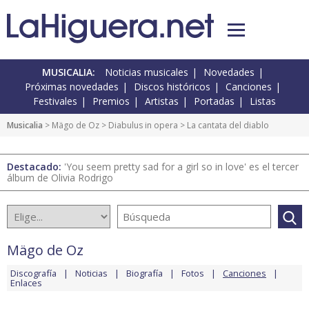
MUSICALIA:
Noticias musicales
Novedades
Próximas novedades
Discos históricos
Canciones
Festivales
Premios
Artistas
Portadas
Listas
Musicalia
>
Mägo de Oz
>
Diabulus in opera
> La cantata del diablo
Destacado:
'You seem pretty sad for a girl so in love' es el tercer
álbum de Olivia Rodrigo
Mägo de Oz
Discografía
Noticias
Biografía
Fotos
Canciones
Enlaces