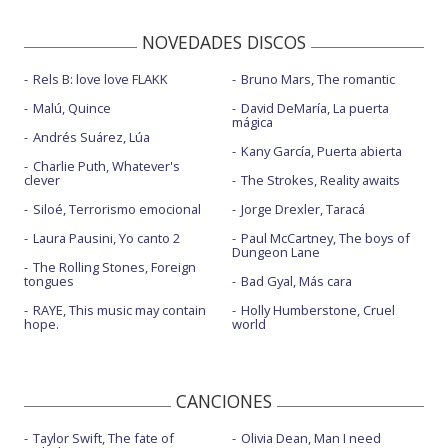
NOVEDADES DISCOS
Rels B: love love FLAKK
Bruno Mars, The romantic
Malú, Quince
David DeMaría, La puerta
mágica
Andrés Suárez, Lúa
Kany García, Puerta abierta
Charlie Puth, Whatever's
clever
The Strokes, Reality awaits
Siloé, Terrorismo emocional
Jorge Drexler, Taracá
Laura Pausini, Yo canto 2
Paul McCartney, The boys of
Dungeon Lane
The Rolling Stones, Foreign
tongues
Bad Gyal, Más cara
RAYE, This music may contain
Holly Humberstone, Cruel
hope.
world
CANCIONES
Taylor Swift, The fate of
Olivia Dean, Man I need