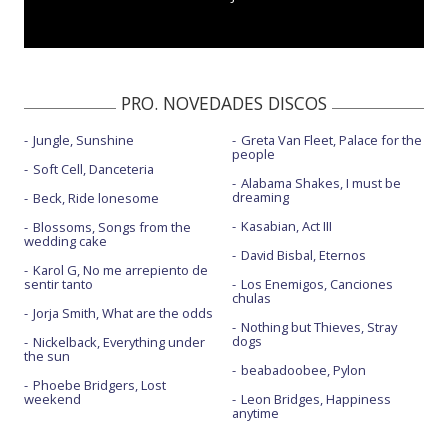
PRO. NOVEDADES DISCOS
Jungle, Sunshine
Greta Van Fleet, Palace for the
people
Soft Cell, Danceteria
Alabama Shakes, I must be
dreaming
Beck, Ride lonesome
Kasabian, Act III
Blossoms, Songs from the
wedding cake
David Bisbal, Eternos
Karol G, No me arrepiento de
sentir tanto
Los Enemigos, Canciones
chulas
Jorja Smith, What are the odds
Nothing but Thieves, Stray
dogs
Nickelback, Everything under
the sun
beabadoobee, Pylon
Phoebe Bridgers, Lost
weekend
Leon Bridges, Happiness
anytime