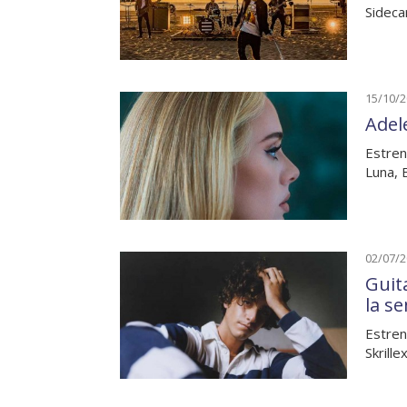
Sideca
15/10/
Adel
Estren
Luna, 
02/07/
Guit
la s
Estren
Skrille