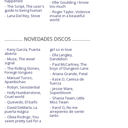
happened
Ellie Goulding, I know
The Script, The user's
too much
guide to being human
Roger Taylor, Violence
Lana Del Rey, Stove
insane in a beautiful
world
NOVEDADES DISCOS
Kany García, Puerta
girl so in love
abierta
Ella Langley,
Muse, The wow!
Dandelion
signal
Paul McCartney, The
The Rolling Stones,
boys of Dungeon Lane
Foreign tongues
Ariana Grande, Petal
Manuel Turizo,
Kase.O, Camisa de
Apambichao
fuerza
Robyn, Sexistential
Jessie Ware,
Holly Humberstone,
Superbloom
Cruel world
Shania Twain, Little
Quevedo, El baifo
Miss Twain
David DeMaría, La
Karol G, No me
puerta mágica
arrepiento de sentir
tanto
Olivia Rodrigo, You
seem pretty sad for a