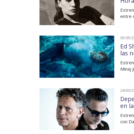
Hora
Estren
entre 
05/05/
Ed S
las 
Estren
Minaj 
24/03/
Depe
en l
Estren
con Da