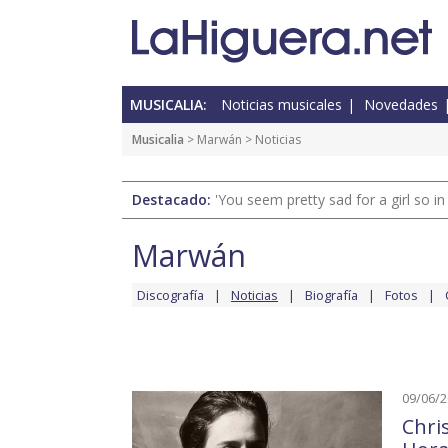
MUSICALIA:
Noticias musicales
Novedades
Musicalia
>
Marwán
> Noticias
Destacado:
'You seem pretty sad for a girl so in
Marwán
Discografía
Noticias
Biografía
Fotos
09/06/
Chri