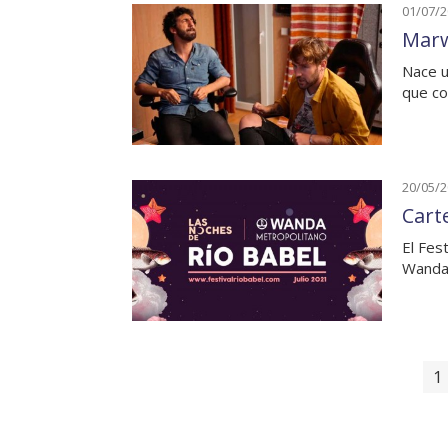
01/07/
Marw
Nace u
que co
20/05/
Cart
El Fes
Wanda
1