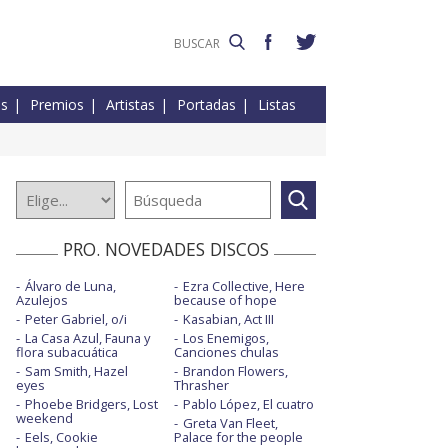
es
Premios
Artistas
Portadas
Listas
PRO. NOVEDADES DISCOS
Álvaro de Luna,
Ezra Collective, Here
Azulejos
because of hope
Peter Gabriel, o/i
Kasabian, Act III
La Casa Azul, Fauna y
Los Enemigos,
flora subacuática
Canciones chulas
Sam Smith, Hazel
Brandon Flowers,
eyes
Thrasher
Phoebe Bridgers, Lost
Pablo López, El cuatro
weekend
Greta Van Fleet,
Eels, Cookie
Palace for the people