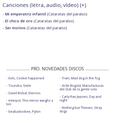
Canciones (letra, audio, vídeo) (
+
)
-
Mi emperatriz infantil
(
Cataratas del paraíso
)
-
El chico de oro
(
Cataratas del paraíso
)
-
Ser motivo
(
Cataratas del paraíso
)
PRO. NOVEDADES DISCOS
Eels, Cookie happened
Train, Mad dog in the fog
Toundra, Siete
Arde Bogotá, Manufacturas
del club de la gente sola
David Bisbal, Eternos
Carly Rae Jepsen, Day and
night
Interpol, This mirror weighs a
ton
Nothing but Thieves, Stray
dogs
beabadoobee, Pylon