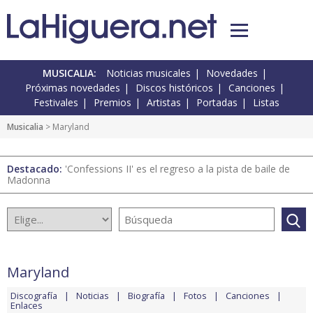
MUSICALIA:
Noticias musicales
Novedades
Próximas novedades
Discos históricos
Canciones
Festivales
Premios
Artistas
Portadas
Listas
Musicalia
> Maryland
Destacado:
'Confessions II' es el regreso a la pista de baile de
Madonna
Maryland
Discografía
Noticias
Biografía
Fotos
Canciones
Enlaces