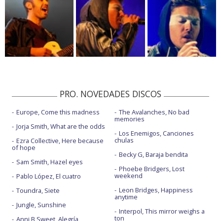
PRO. NOVEDADES DISCOS
Europe, Come this madness
The Avalanches, No bad
memories
Jorja Smith, What are the odds
Los Enemigos, Canciones
chulas
Ezra Collective, Here because
of hope
Becky G, Baraja bendita
Sam Smith, Hazel eyes
Phoebe Bridgers, Lost
weekend
Pablo López, El cuatro
Leon Bridges, Happiness
Toundra, Siete
anytime
Jungle, Sunshine
Interpol, This mirror weighs a
ton
Anni B Sweet, Alegría