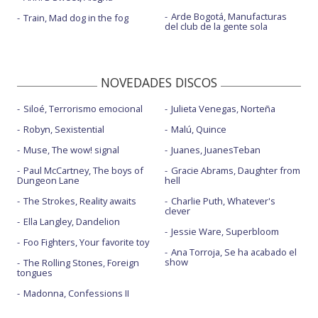
Arde Bogotá, Manufacturas
Train, Mad dog in the fog
del club de la gente sola
NOVEDADES DISCOS
Siloé, Terrorismo emocional
Julieta Venegas, Norteña
Robyn, Sexistential
Malú, Quince
Muse, The wow! signal
Juanes, JuanesTeban
Paul McCartney, The boys of
Gracie Abrams, Daughter from
Dungeon Lane
hell
The Strokes, Reality awaits
Charlie Puth, Whatever's
clever
Ella Langley, Dandelion
Jessie Ware, Superbloom
Foo Fighters, Your favorite toy
Ana Torroja, Se ha acabado el
show
The Rolling Stones, Foreign
tongues
Madonna, Confessions II