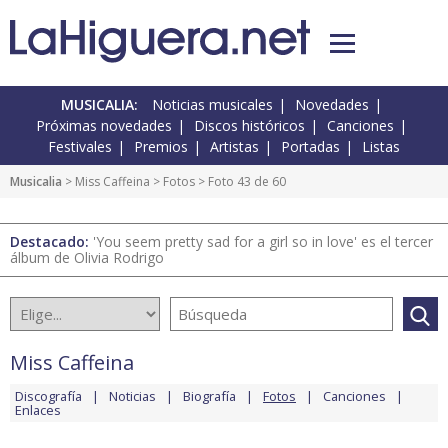
MUSICALIA:
Noticias musicales
Novedades
Próximas novedades
Discos históricos
Canciones
Festivales
Premios
Artistas
Portadas
Listas
Musicalia
>
Miss Caffeina
>
Fotos
> Foto 43 de 60
Destacado:
'You seem pretty sad for a girl so in love' es el tercer
álbum de Olivia Rodrigo
Miss Caffeina
Discografía
Noticias
Biografía
Fotos
Canciones
Enlaces