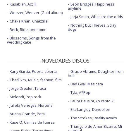
Kasabian, Act III
Leon Bridges, Happiness
anytime
Weezer, Weezer (Gold album)
Jorja Smith, What are the odds
Chaka Khan, Chakzilla
Nothing but Thieves, Stray
dogs
Beck, Ride lonesome
Blossoms, Songs from the
wedding cake
NOVEDADES DISCOS
Kany García, Puerta abierta
Gracie Abrams, Daughter from
hell
Charli xcx, Music, fashion, film
Bad Gyal, Más cara
Jorge Drexler, Taracá
Tyla, A*Pop
Melendi, Pop rock
Laura Pausini, Yo canto 2
Julieta Venegas, Norteña
Ella Langley, Dandelion
Ariana Grande, Petal
The Strokes, Reality awaits
Kase.O, Camisa de fuerza
Triángulo de Amor Bizarro, Mi
catedral
James Blake, Trying times