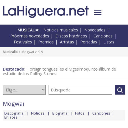
MUSICALIA:
Noticias musicales
Novedades
Próximas novedades
Discos históricos
Canciones
Festivales
Premios
Artistas
Portadas
Listas
Musicalia
>
Mogwai
> KIN
Destacado:
'Foreign tongues' es el vigesimoquinto álbum de
estudio de los Rolling Stones
Mogwai
Discografía
Noticias
Biografía
Fotos
Canciones
Enlaces