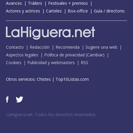
Avances
Tráilers
Festivales + premios
Actores y actrices
Carteles
Box-office
Guía / directorio
Contacto
Redacción
Recomienda
Sugiere una web
Aspectos legales
Política de privacidad
(
Cambiar
)
Cookies
Publicidad y webmasters
RSS
Otros servicios:
Chistes
|
Top10Listas.com
LaHiguera.net. Todos los derechos reservados