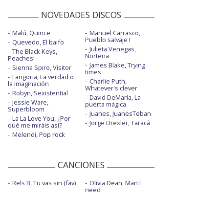
NOVEDADES DISCOS
Malú, Quince
Manuel Carrasco,
Pueblo salvaje I
Quevedo, El baifo
Julieta Venegas,
The Black Keys,
Norteña
Peaches!
James Blake, Trying
Sienna Spiro, Visitor
times
Fangoria, La verdad o
Charlie Puth,
la imaginación
Whatever's clever
Robyn, Sexistential
David DeMaría, La
Jessie Ware,
puerta mágica
Superbloom
Juanes, JuanesTeban
La La Love You, ¿Por
Jorge Drexler, Taracá
qué me miráis así?
Melendi, Pop rock
CANCIONES
Rels B, Tu vas sin (fav)
Olivia Dean, Man I
need