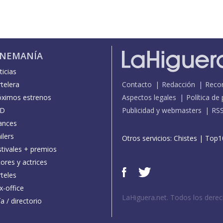
INEMANÍA
icias
telera
Contacto
Redacción
Reco
óximos estrenos
Aspectos legales
Política de
D
Publicidad y webmasters
RS
ances
ilers
Otros servicios:
Chistes
|
Top1
stivales + premios
ores y actrices
teles
x-office
LaHiguera.net. Todos los dere
a / directorio