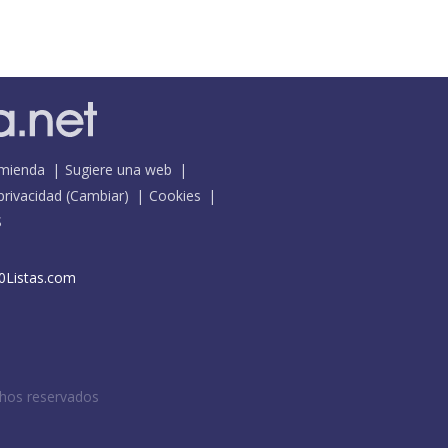
mienda
Sugiere una web
 privacidad
(
Cambiar
)
Cookies
S
0Listas.com
chos reservados