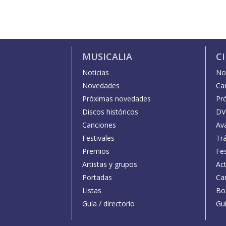
MUSICALIA
C
Noticias
Not
Novedades
Car
Próximas novedades
Pr
Discos históricos
DV
Canciones
Av
Festivales
Trá
Premios
Fe
Artistas y grupos
Act
Portadas
Car
Listas
Bo
Guía / directorio
Guí