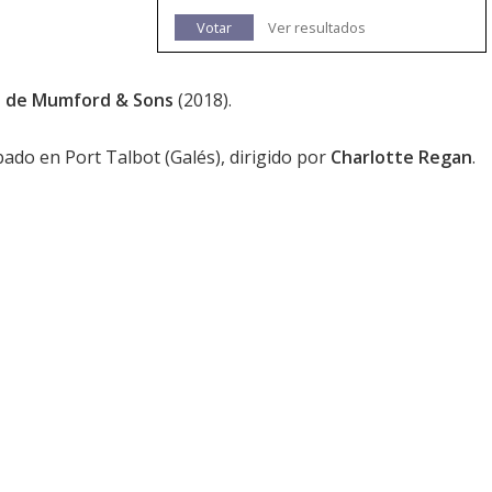
Votar
Ver resultados
a de Mumford & Sons
(2018).
bado en Port Talbot (Galés), dirigido por
Charlotte Regan
.