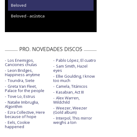
Beloved
Beloved - acústica
PRO. NOVEDADES DISCOS
Los Enemigos,
Pablo López, El cuatro
Canciones chulas
Sam Smith, Hazel
Leon Bridges,
eyes
Happiness anytime
Ellie Goulding, I know
Toundra, Siete
too much
Greta Van Fleet,
Camela, Titánicos
Palace for the people
Kasabian, Act III
Tove Lo, Estrus
Alex Warren,
Natalie Imbruglia,
Wildchild
Algorithm
Weezer, Weezer
Ezra Collective, Here
(Gold album)
because of hope
Interpol, This mirror
Eels, Cookie
weighs a ton
happened