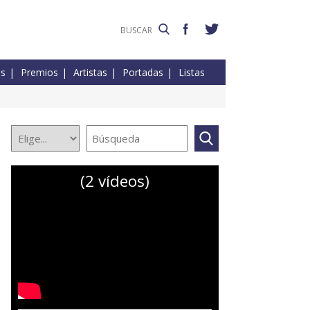
es
Premios
Artistas
Portadas
Listas
(2 vídeos)