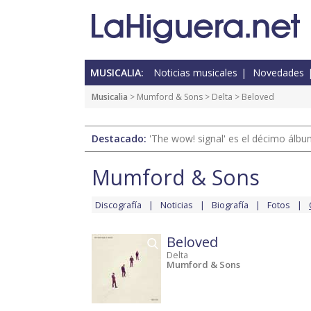
MUSICALIA:
Noticias musicales
Novedades
Musicalia
>
Mumford & Sons
>
Delta
> Beloved
Destacado:
'The wow! signal' es el décimo álb
Mumford & Sons
Discografía
Noticias
Biografía
Fotos
Beloved
Delta
Mumford & Sons