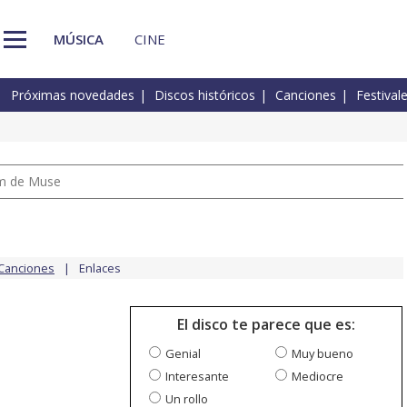
MÚSICA
CINE
Próximas novedades
Discos históricos
Canciones
Festival
um de Muse
Canciones
Enlaces
El disco te parece que es:
Genial
Muy bueno
Interesante
Mediocre
Un rollo