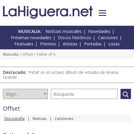
MUSICALIA:
Noticias musicales
Novedades
Próximas novedades
Discos históricos
Canciones
Festivales
Premios
Artistas
Portadas
Listas
Musicalia
>
Offset
> Father of 4
Destacado:
'Petal' es el octavo álbum de estudio de Ariana
Grande
Offset
Discografía
Noticias
Canciones