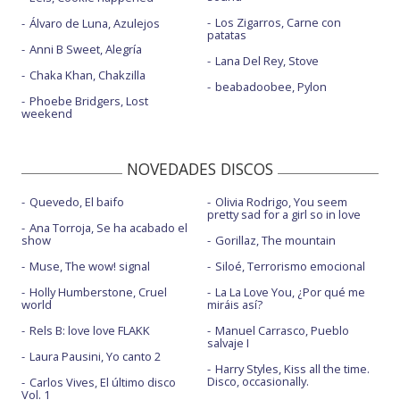
Los Zigarros, Carne con
Álvaro de Luna, Azulejos
patatas
Anni B Sweet, Alegría
Lana Del Rey, Stove
Chaka Khan, Chakzilla
beabadoobee, Pylon
Phoebe Bridgers, Lost
weekend
NOVEDADES DISCOS
Quevedo, El baifo
Olivia Rodrigo, You seem
pretty sad for a girl so in love
Ana Torroja, Se ha acabado el
show
Gorillaz, The mountain
Muse, The wow! signal
Siloé, Terrorismo emocional
Holly Humberstone, Cruel
La La Love You, ¿Por qué me
world
miráis así?
Rels B: love love FLAKK
Manuel Carrasco, Pueblo
salvaje I
Laura Pausini, Yo canto 2
Harry Styles, Kiss all the time.
Disco, occasionally.
Carlos Vives, El último disco
Vol. 1