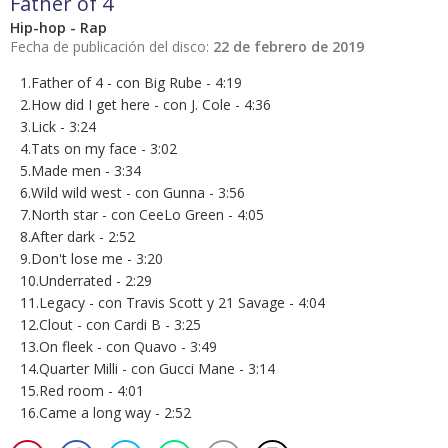
Father of 4
Hip-hop - Rap
Fecha de publicación del disco:
22 de febrero de 2019
1.Father of 4 - con Big Rube - 4:19
2.How did I get here - con J. Cole - 4:36
3.Lick - 3:24
4.Tats on my face - 3:02
5.Made men - 3:34
6.Wild wild west - con Gunna - 3:56
7.North star - con CeeLo Green - 4:05
8.After dark - 2:52
9.Don't lose me - 3:20
10.Underrated - 2:29
11.Legacy - con Travis Scott y 21 Savage - 4:04
12.Clout - con Cardi B - 3:25
13.On fleek - con Quavo - 3:49
14.Quarter Milli - con Gucci Mane - 3:14
15.Red room - 4:01
16.Came a long way - 2:52