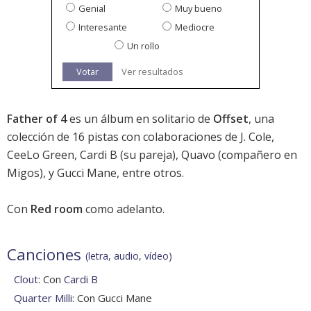
Genial
Muy bueno
Interesante
Mediocre
Un rollo
Votar
Ver resultados
Father of 4
es un álbum en solitario de
Offset
, una
colección de 16 pistas con colaboraciones de J. Cole,
CeeLo Green, Cardi B (su pareja), Quavo (compañero en
Migos), y Gucci Mane, entre otros.
Con
Red room
como adelanto.
Canciones
(letra, audio, vídeo)
Clout
: Con
Cardi B
Quarter Milli
: Con Gucci Mane