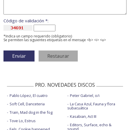
Código de validación *:
*Indica un campo requerido (obligatorio)
Se permiten las siguientes etiquetas en el mensaje <b> <i> <u>
PRO. NOVEDADES DISCOS
Pablo López, El cuatro
Peter Gabriel, o/i
Soft Cell, Danceteria
La Casa Azul, Fauna y flora
subacuática
Train, Mad dog in the fog
Kasabian, Act III
Tove Lo, Estrus
Editors, Surface, echo &
sound
Eels, Cookie happened