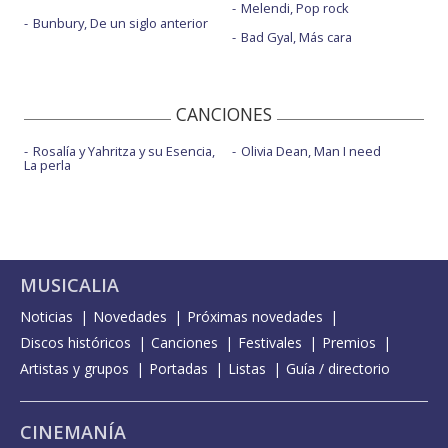
Melendi, Pop rock
Bunbury, De un siglo anterior
Bad Gyal, Más cara
CANCIONES
Rosalía y Yahritza y su Esencia,
Olivia Dean, Man I need
La perla
MUSICALIA
Noticias
Novedades
Próximas novedades
Discos históricos
Canciones
Festivales
Premios
Artistas y grupos
Portadas
Listas
Guía / directorio
CINEMANÍA