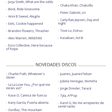
Jorja Smith, What are the odds
Chaka Khan, Chakzilla
Beck, Ride lonesome
Peter Gabriel, o/i
Anni B Sweet, Alegría
Carly Rae Jepsen, Day and
night
Eels, Cookie happened
Tove Lo, Estrus
Brandon Flowers, Thrasher
Kasabian, Act III
Alex Warren, Wildchild
Ezra Collective, Here because
of hope
NOVEDADES DISCOS
Charlie Puth, Whatever's
Juanes, JuanesTeban
clever
Julieta Venegas, Norteña
La La Love You, ¿Por qué me
miráis así?
Jorge Drexler, Taracá
Kase.O, Camisa de fuerza
Tyla, A*Pop
Kany García, Puerta abierta
Karol G, No me arrepiento de
sentir tanto
Gorillaz, The mountain