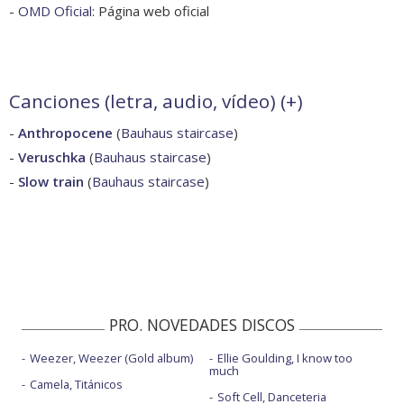
-
OMD Oficial
: Página web oficial
Canciones (letra, audio, vídeo) (
+
)
-
Anthropocene
(
Bauhaus staircase
)
-
Veruschka
(
Bauhaus staircase
)
-
Slow train
(
Bauhaus staircase
)
PRO. NOVEDADES DISCOS
Weezer, Weezer (Gold album)
Ellie Goulding, I know too
much
Camela, Titánicos
Soft Cell, Danceteria