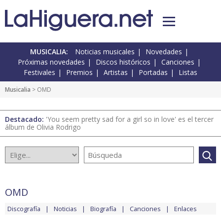
MUSICALIA:
Noticias musicales
Novedades
Próximas novedades
Discos históricos
Canciones
Festivales
Premios
Artistas
Portadas
Listas
Musicalia
> OMD
Destacado:
'You seem pretty sad for a girl so in love' es el tercer
álbum de Olivia Rodrigo
OMD
Discografía
Noticias
Biografía
Canciones
Enlaces