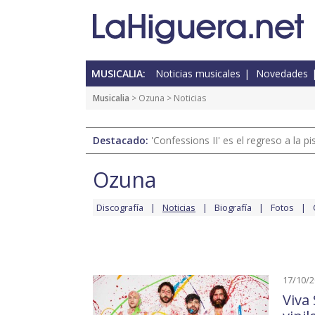
MUSICALIA:
Noticias musicales
Novedades
Musicalia
>
Ozuna
> Noticias
Destacado:
'Confessions II' es el regreso a la 
Ozuna
Discografía
Noticias
Biografía
Fotos
17/10/
Viva 