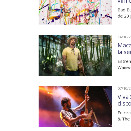
vini
Bad Bu
de 23 
14/10/
Maca
la s
Estren
Wainwr
07/10/
Viva
disc
En cir
& The 