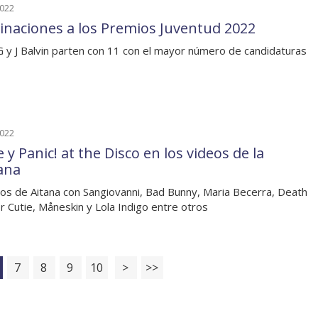
2022
naciones a los Premios Juventud 2022
G y J Balvin parten con 11 con el mayor número de candidaturas
2022
y Panic! at the Disco en los videos de la
ana
os de Aitana con Sangiovanni, Bad Bunny, Maria Becerra, Death
r Cutie, Måneskin y Lola Indigo entre otros
7
8
9
10
>
>>