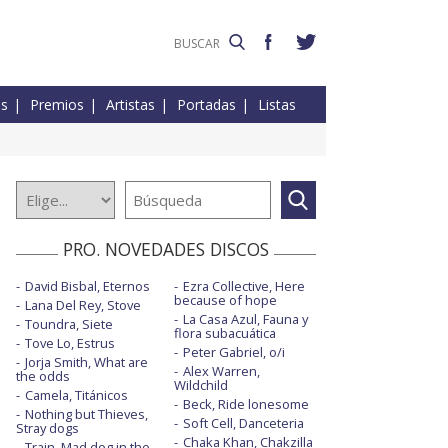
es
Premios
Artistas
Portadas
Listas
PRO. NOVEDADES DISCOS
David Bisbal, Eternos
Ezra Collective, Here
because of hope
Lana Del Rey, Stove
La Casa Azul, Fauna y
Toundra, Siete
flora subacuática
Tove Lo, Estrus
Peter Gabriel, o/i
Jorja Smith, What are
Alex Warren,
the odds
Wildchild
Camela, Titánicos
Beck, Ride lonesome
Nothing but Thieves,
Soft Cell, Danceteria
Stray dogs
Chaka Khan, Chakzilla
Train, Mad dog in the