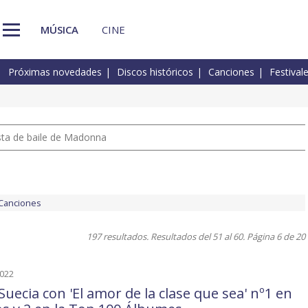
MÚSICA
CINE
Próximas novedades
Discos históricos
Canciones
Festival
pista de baile de Madonna
Canciones
197 resultados. Resultados del 51 al 60. Página 6 de 20
2022
Suecia con 'El amor de la clase que sea' nº1 en