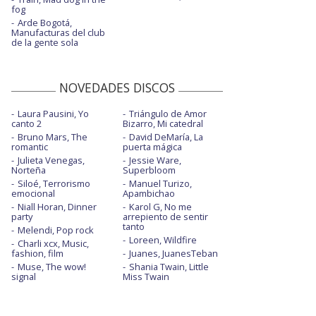
fog
Arde Bogotá,
Manufacturas del club
de la gente sola
NOVEDADES DISCOS
Laura Pausini, Yo
Triángulo de Amor
canto 2
Bizarro, Mi catedral
Bruno Mars, The
David DeMaría, La
romantic
puerta mágica
Julieta Venegas,
Jessie Ware,
Norteña
Superbloom
Siloé, Terrorismo
Manuel Turizo,
emocional
Apambichao
Niall Horan, Dinner
Karol G, No me
party
arrepiento de sentir
tanto
Melendi, Pop rock
Loreen, Wildfire
Charli xcx, Music,
fashion, film
Juanes, JuanesTeban
Muse, The wow!
Shania Twain, Little
signal
Miss Twain