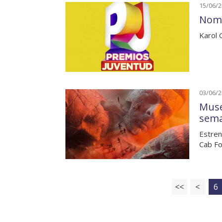
15/06/
Nomi
Karol 
03/06/
Muse 
sem
Estren
Cab Fo
<<
<
6