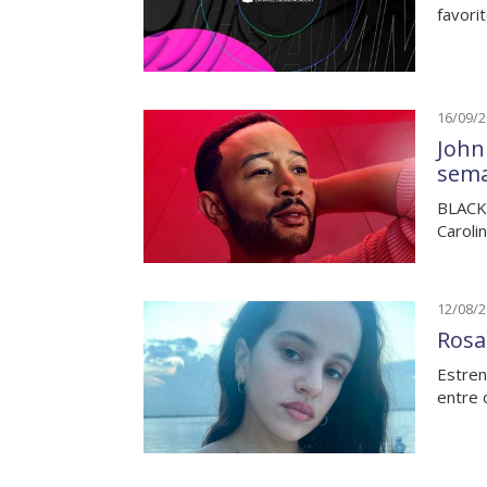
favori
16/09/
John
sem
BLACKP
Caroli
12/08/
Rosal
Estren
entre 