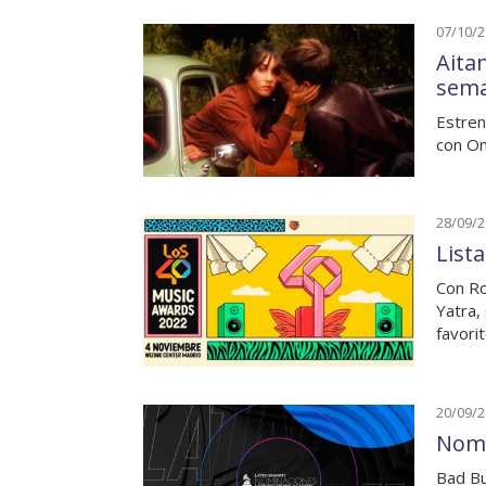
07/10/
Aitan
sem
Estren
con Om
28/09/
List
Con Ro
Yatra,
favori
20/09/
Nomi
Bad Bu