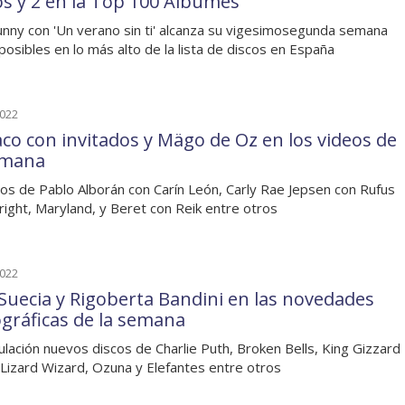
los y 2 en la Top 100 Álbumes
nny con 'Un verano sin ti' alcanza su vigesimosegunda semana
posibles en lo más alto de la lista de discos en España
2022
co con invitados y Mägo de Oz en los videos de
emana
os de Pablo Alborán con Carín León, Carly Rae Jepsen con Rufus
ight, Maryland, y Beret con Reik entre otros
2022
 Suecia y Rigoberta Bandini en las novedades
ográficas de la semana
culación nuevos discos de Charlie Puth, Broken Bells, King Gizzard
Lizard Wizard, Ozuna y Elefantes entre otros