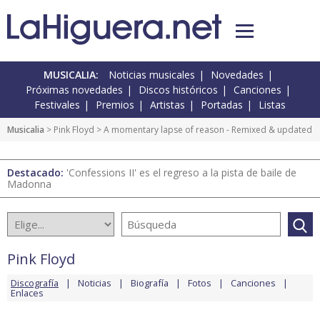
MUSICALIA:
Noticias musicales
Novedades
Próximas novedades
Discos históricos
Canciones
Festivales
Premios
Artistas
Portadas
Listas
Musicalia
>
Pink Floyd
> A momentary lapse of reason - Remixed & updated
Destacado:
'Confessions II' es el regreso a la pista de baile de
Madonna
Pink Floyd
Discografía
Noticias
Biografía
Fotos
Canciones
Enlaces