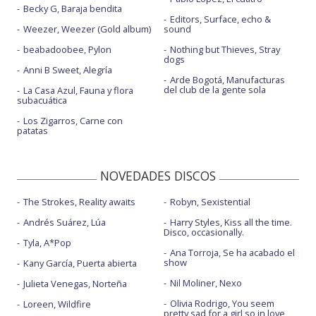
Becky G, Baraja bendita
Editors, Surface, echo &
Weezer, Weezer (Gold album)
sound
beabadoobee, Pylon
Nothing but Thieves, Stray
dogs
Anni B Sweet, Alegría
Arde Bogotá, Manufacturas
del club de la gente sola
La Casa Azul, Fauna y flora
subacuática
Los Zigarros, Carne con
patatas
NOVEDADES DISCOS
The Strokes, Reality awaits
Robyn, Sexistential
Andrés Suárez, Lúa
Harry Styles, Kiss all the time.
Disco, occasionally.
Tyla, A*Pop
Ana Torroja, Se ha acabado el
show
Kany García, Puerta abierta
Nil Moliner, Nexo
Julieta Venegas, Norteña
Olivia Rodrigo, You seem
Loreen, Wildfire
pretty sad for a girl so in love