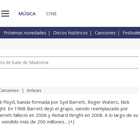
MÚSICA
CINE
Próximas novedades
Discos históricos
Canciones
Festival
pista de baile de Madonna
Canciones
Enlaces
k Floyd, banda formada por Syd Barrett, Roger Waters, Nick
ht. En 1968 Barrett dejó el grupo, siendo reemplazado por
rrett falleció en 2006 y Richard Wright en 2008. A lo largo de su
a vendido más de 200 millones... (
+
)