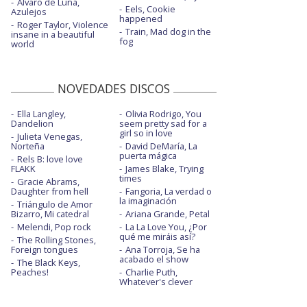
Álvaro de Luna,
Eels, Cookie
Azulejos
happened
Roger Taylor, Violence
Train, Mad dog in the
insane in a beautiful
fog
world
NOVEDADES DISCOS
Ella Langley,
Olivia Rodrigo, You
Dandelion
seem pretty sad for a
girl so in love
Julieta Venegas,
Norteña
David DeMaría, La
puerta mágica
Rels B: love love
FLAKK
James Blake, Trying
times
Gracie Abrams,
Daughter from hell
Fangoria, La verdad o
la imaginación
Triángulo de Amor
Bizarro, Mi catedral
Ariana Grande, Petal
Melendi, Pop rock
La La Love You, ¿Por
qué me miráis así?
The Rolling Stones,
Foreign tongues
Ana Torroja, Se ha
acabado el show
The Black Keys,
Peaches!
Charlie Puth,
Whatever's clever