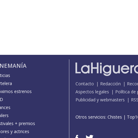
INEMANÍA
icias
telera
Contacto
Redacción
Reco
óximos estrenos
Aspectos legales
Política de
D
Publicidad y webmasters
RS
ances
ilers
Otros servicios:
Chistes
|
Top1
stivales + premios
ores y actrices