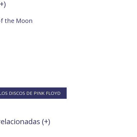
+
)
of the Moon
OS DISCOS DE PINK FLOYD
relacionadas (
+
)