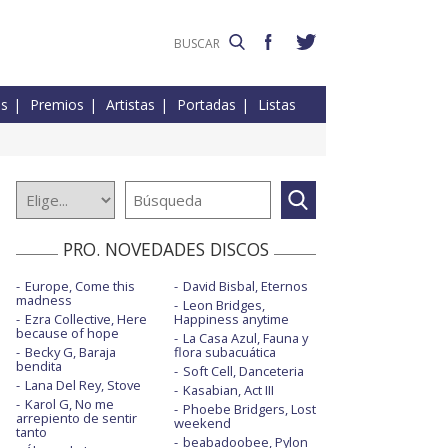
es
Premios
Artistas
Portadas
Listas
PRO. NOVEDADES DISCOS
Europe, Come this
David Bisbal, Eternos
madness
Leon Bridges,
Ezra Collective, Here
Happiness anytime
because of hope
La Casa Azul, Fauna y
Becky G, Baraja
flora subacuática
bendita
Soft Cell, Danceteria
Lana Del Rey, Stove
Kasabian, Act III
Karol G, No me
Phoebe Bridgers, Lost
arrepiento de sentir
weekend
tanto
beabadoobee, Pylon