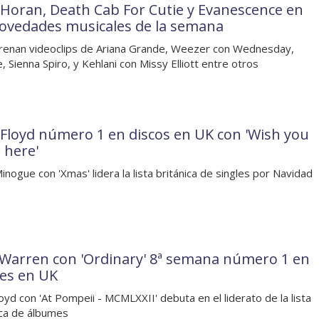
l Horan, Death Cab For Cutie y Evanescence en
novedades musicales de la semana
renan videoclips de Ariana Grande, Weezer con Wednesday,
, Sienna Spiro, y Kehlani con Missy Elliott entre otros
 Floyd número 1 en discos en UK con 'Wish you
 here'
Minogue con 'Xmas' lidera la lista británica de singles por Navidad
 Warren con 'Ordinary' 8ª semana número 1 en
les en UK
loyd con 'At Pompeii - MCMLXXII' debuta en el liderato de la lista
ica de álbumes