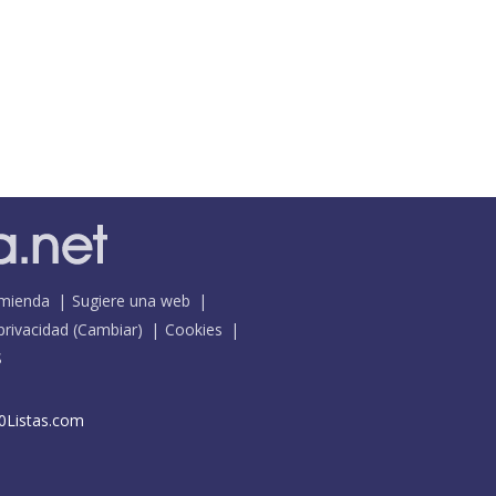
mienda
Sugiere una web
 privacidad
(
Cambiar
)
Cookies
S
0Listas.com