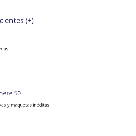
cientes (
+
)
emas
here 50
ivas y maquetas inéditas