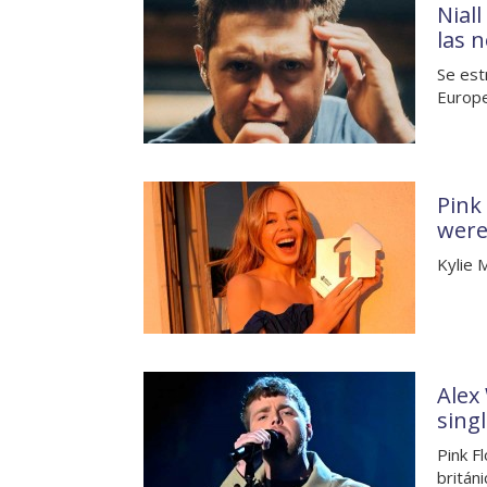
Nial
las 
Se est
Europe
Pink
were
Kylie 
Alex
sing
Pink F
britán