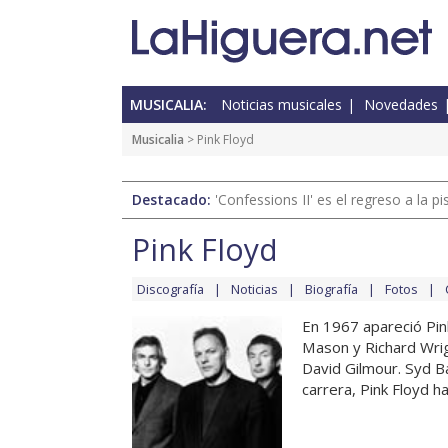
MUSICALIA:
Noticias musicales
Novedades
Musicalia
> Pink Floyd
Destacado:
'Confessions II' es el regreso a la 
Pink Floyd
Discografía
Noticias
Biografía
Fotos
En 1967 apareció Pin
Mason y Richard Wrig
David Gilmour. Syd Ba
carrera, Pink Floyd h