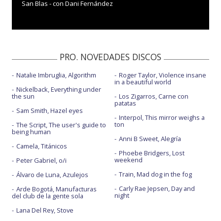
San Blas - con Dani Fernández
PRO. NOVEDADES DISCOS
Natalie Imbruglia, Algorithm
Roger Taylor, Violence insane
in a beautiful world
Nickelback, Everything under
the sun
Los Zigarros, Carne con
patatas
Sam Smith, Hazel eyes
Interpol, This mirror weighs a
ton
The Script, The user's guide to
being human
Anni B Sweet, Alegría
Camela, Titánicos
Phoebe Bridgers, Lost
weekend
Peter Gabriel, o/i
Train, Mad dog in the fog
Álvaro de Luna, Azulejos
Carly Rae Jepsen, Day and
Arde Bogotá, Manufacturas
night
del club de la gente sola
Lana Del Rey, Stove