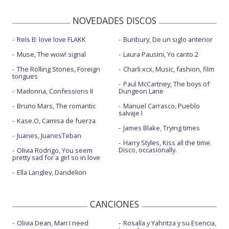
NOVEDADES DISCOS
Rels B: love love FLAKK
Bunbury, De un siglo anterior
Muse, The wow! signal
Laura Pausini, Yo canto 2
The Rolling Stones, Foreign
Charli xcx, Music, fashion, film
tongues
Paul McCartney, The boys of
Madonna, Confessions II
Dungeon Lane
Bruno Mars, The romantic
Manuel Carrasco, Pueblo
salvaje I
Kase.O, Camisa de fuerza
James Blake, Trying times
Juanes, JuanesTeban
Harry Styles, Kiss all the time.
Disco, occasionally.
Olivia Rodrigo, You seem
pretty sad for a girl so in love
Ella Langley, Dandelion
CANCIONES
Olivia Dean, Man I need
Rosalía y Yahritza y su Esencia,