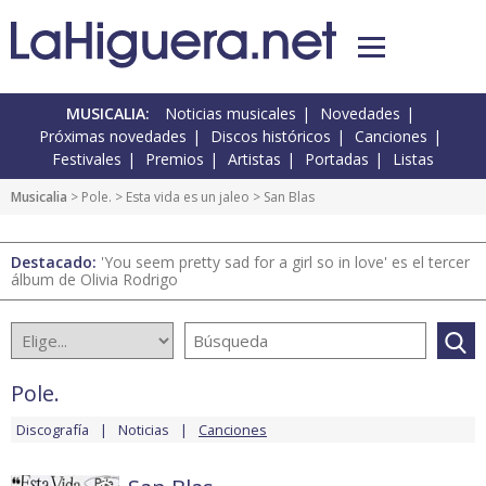
MUSICALIA:
Noticias musicales
Novedades
Próximas novedades
Discos históricos
Canciones
Festivales
Premios
Artistas
Portadas
Listas
Musicalia
>
Pole.
>
Esta vida es un jaleo
> San Blas
Destacado:
'You seem pretty sad for a girl so in love' es el tercer
álbum de Olivia Rodrigo
Pole.
Discografía
Noticias
Canciones