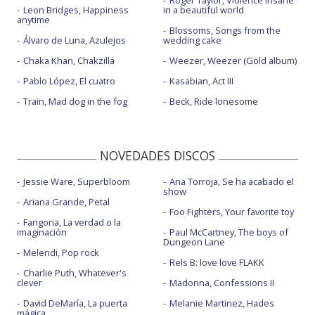
Leon Bridges, Happiness
in a beautiful world
anytime
Blossoms, Songs from the
Álvaro de Luna, Azulejos
wedding cake
Chaka Khan, Chakzilla
Weezer, Weezer (Gold album)
Pablo López, El cuatro
Kasabian, Act III
Train, Mad dog in the fog
Beck, Ride lonesome
NOVEDADES DISCOS
Jessie Ware, Superbloom
Ana Torroja, Se ha acabado el
show
Ariana Grande, Petal
Foo Fighters, Your favorite toy
Fangoria, La verdad o la
imaginación
Paul McCartney, The boys of
Dungeon Lane
Melendi, Pop rock
Rels B: love love FLAKK
Charlie Puth, Whatever's
clever
Madonna, Confessions II
David DeMaría, La puerta
Melanie Martinez, Hades
mágica