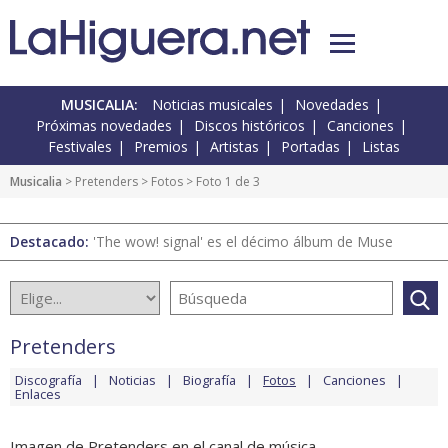
MUSICALIA:
Noticias musicales
Novedades
Próximas novedades
Discos históricos
Canciones
Festivales
Premios
Artistas
Portadas
Listas
Musicalia
>
Pretenders
>
Fotos
> Foto 1 de 3
Destacado:
'The wow! signal' es el décimo álbum de Muse
Pretenders
Discografía
Noticias
Biografía
Fotos
Canciones
Enlaces
Imagen de Pretenders en el canal de música.