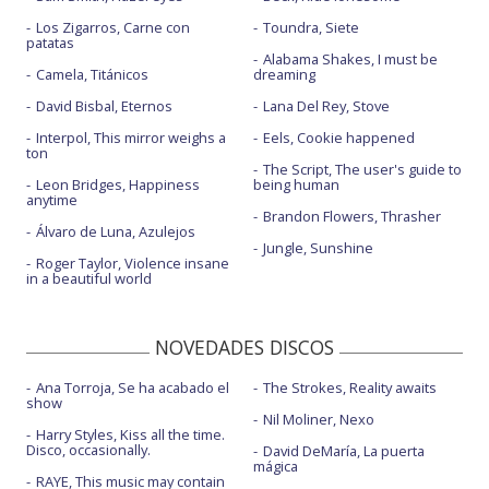
Los Zigarros, Carne con
Toundra, Siete
patatas
Alabama Shakes, I must be
Camela, Titánicos
dreaming
David Bisbal, Eternos
Lana Del Rey, Stove
Interpol, This mirror weighs a
Eels, Cookie happened
ton
The Script, The user's guide to
Leon Bridges, Happiness
being human
anytime
Brandon Flowers, Thrasher
Álvaro de Luna, Azulejos
Jungle, Sunshine
Roger Taylor, Violence insane
in a beautiful world
NOVEDADES DISCOS
Ana Torroja, Se ha acabado el
The Strokes, Reality awaits
show
Nil Moliner, Nexo
Harry Styles, Kiss all the time.
Disco, occasionally.
David DeMaría, La puerta
mágica
RAYE, This music may contain