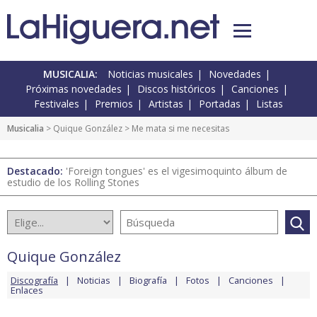
MUSICALIA:
Noticias musicales
Novedades
Próximas novedades
Discos históricos
Canciones
Festivales
Premios
Artistas
Portadas
Listas
Musicalia
>
Quique González
> Me mata si me necesitas
Destacado:
'Foreign tongues' es el vigesimoquinto álbum de
estudio de los Rolling Stones
Quique González
Discografía
Noticias
Biografía
Fotos
Canciones
Enlaces