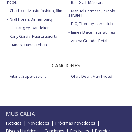
hope.
Bad Gyal, Más cara
Charli xcx, Music, fashion, film
Manuel Carrasco, Pueblo
salvaje I
Niall Horan, Dinner party
FLO, Therapy at the club
Ella Langley, Dandelion
James Blake, Trying times
Kany García, Puerta abierta
Ariana Grande, Petal
Juanes, JuanesTeban
CANCIONES
Aitana, Superestrella
Olivia Dean, Man I need
MUSICALIA
Noticias
Novedades
Próximas novedades
Discos históricos
Canciones
Festivales
Premios