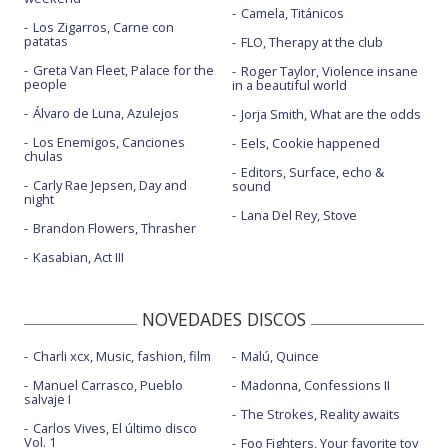
Camela, Titánicos
Los Zigarros, Carne con
patatas
FLO, Therapy at the club
Greta Van Fleet, Palace for the
Roger Taylor, Violence insane
people
in a beautiful world
Álvaro de Luna, Azulejos
Jorja Smith, What are the odds
Los Enemigos, Canciones
Eels, Cookie happened
chulas
Editors, Surface, echo &
Carly Rae Jepsen, Day and
sound
night
Lana Del Rey, Stove
Brandon Flowers, Thrasher
Kasabian, Act III
NOVEDADES DISCOS
Charli xcx, Music, fashion, film
Malú, Quince
Manuel Carrasco, Pueblo
Madonna, Confessions II
salvaje I
The Strokes, Reality awaits
Carlos Vives, El último disco
Vol. 1
Foo Fighters, Your favorite toy