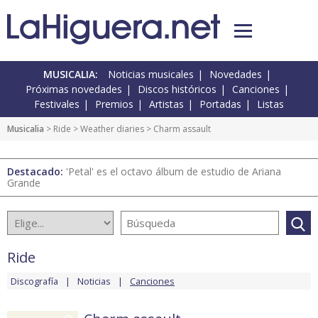
MUSICALIA:
Noticias musicales
Novedades
Próximas novedades
Discos históricos
Canciones
Festivales
Premios
Artistas
Portadas
Listas
Musicalia
>
Ride
>
Weather diaries
> Charm assault
Destacado:
'Petal' es el octavo álbum de estudio de Ariana
Grande
Ride
Discografía
Noticias
Canciones