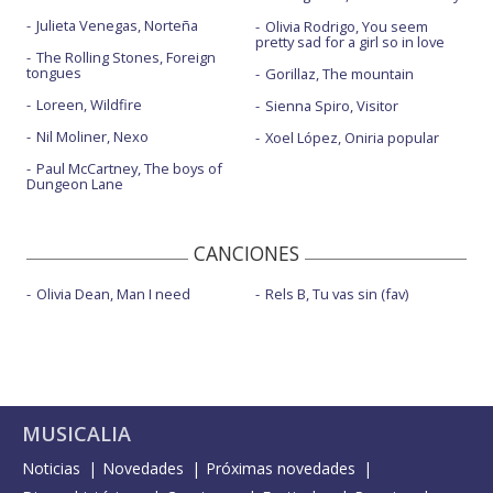
Julieta Venegas, Norteña
Olivia Rodrigo, You seem
pretty sad for a girl so in love
The Rolling Stones, Foreign
tongues
Gorillaz, The mountain
Loreen, Wildfire
Sienna Spiro, Visitor
Nil Moliner, Nexo
Xoel López, Oniria popular
Paul McCartney, The boys of
Dungeon Lane
CANCIONES
Olivia Dean, Man I need
Rels B, Tu vas sin (fav)
MUSICALIA
Noticias
Novedades
Próximas novedades