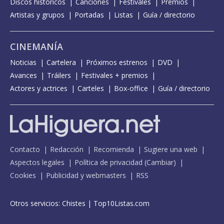
Discos históricos
Canciones
Festivales
Premios
Artistas y grupos
Portadas
Listas
Guía / directorio
CINEMANÍA
Noticias
Cartelera
Próximos estrenos
DVD
Avances
Tráilers
Festivales + premios
Actores y actrices
Carteles
Box-office
Guía / directorio
Contacto
Redacción
Recomienda
Sugiere una web
Aspectos legales
Política de privacidad
(
Cambiar
)
Cookies
Publicidad y webmasters
RSS
Otros servicios:
Chistes
|
Top10Listas.com