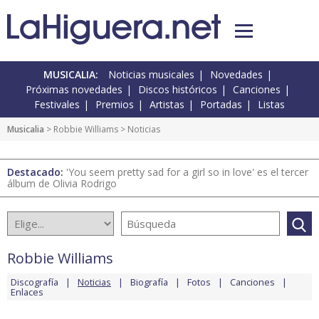
MUSICALIA:
Noticias musicales
Novedades
Próximas novedades
Discos históricos
Canciones
Festivales
Premios
Artistas
Portadas
Listas
Musicalia
>
Robbie Williams
> Noticias
Destacado:
'You seem pretty sad for a girl so in love' es el tercer
álbum de Olivia Rodrigo
Robbie Williams
Discografía
Noticias
Biografía
Fotos
Canciones
Enlaces