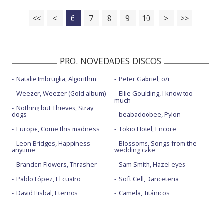
<<
<
6
7
8
9
10
>
>>
PRO. NOVEDADES DISCOS
Natalie Imbruglia, Algorithm
Peter Gabriel, o/i
Weezer, Weezer (Gold album)
Ellie Goulding, I know too
much
Nothing but Thieves, Stray
dogs
beabadoobee, Pylon
Europe, Come this madness
Tokio Hotel, Encore
Leon Bridges, Happiness
Blossoms, Songs from the
anytime
wedding cake
Brandon Flowers, Thrasher
Sam Smith, Hazel eyes
Pablo López, El cuatro
Soft Cell, Danceteria
David Bisbal, Eternos
Camela, Titánicos