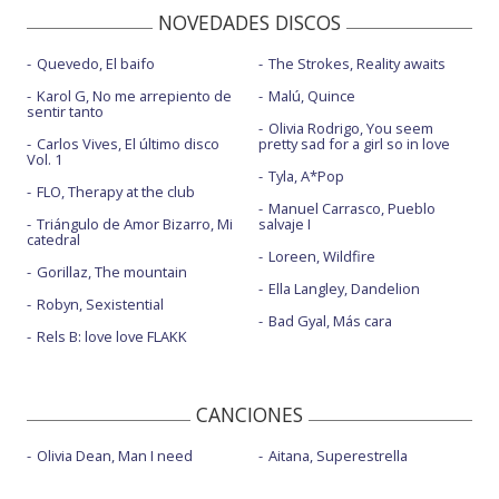
NOVEDADES DISCOS
Quevedo, El baifo
The Strokes, Reality awaits
Karol G, No me arrepiento de
Malú, Quince
sentir tanto
Olivia Rodrigo, You seem
Carlos Vives, El último disco
pretty sad for a girl so in love
Vol. 1
Tyla, A*Pop
FLO, Therapy at the club
Manuel Carrasco, Pueblo
Triángulo de Amor Bizarro, Mi
salvaje I
catedral
Loreen, Wildfire
Gorillaz, The mountain
Ella Langley, Dandelion
Robyn, Sexistential
Bad Gyal, Más cara
Rels B: love love FLAKK
CANCIONES
Olivia Dean, Man I need
Aitana, Superestrella