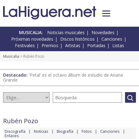
MUSICALIA:
Noticias musicales
Novedades
Próximas novedades
Discos históricos
Canciones
Festivales
Premios
Artistas
Portadas
Listas
Musicalia
> Rubén Pozo
Destacado:
'Petal' es el octavo álbum de estudio de Ariana
Grande
Rubén Pozo
Discografía
Noticias
Biografía
Fotos
Canciones
Enlaces