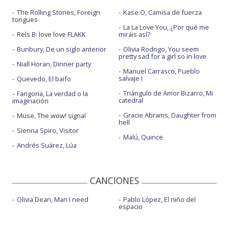
The Rolling Stones, Foreign
Kase.O, Camisa de fuerza
tongues
La La Love You, ¿Por qué me
Rels B: love love FLAKK
miráis así?
Bunbury, De un siglo anterior
Olivia Rodrigo, You seem
pretty sad for a girl so in love
Niall Horan, Dinner party
Manuel Carrasco, Pueblo
salvaje I
Quevedo, El baifo
Triángulo de Amor Bizarro, Mi
Fangoria, La verdad o la
catedral
imaginación
Gracie Abrams, Daughter from
Muse, The wow! signal
hell
Sienna Spiro, Visitor
Malú, Quince
Andrés Suárez, Lúa
CANCIONES
Olivia Dean, Man I need
Pablo López, El niño del
espacio