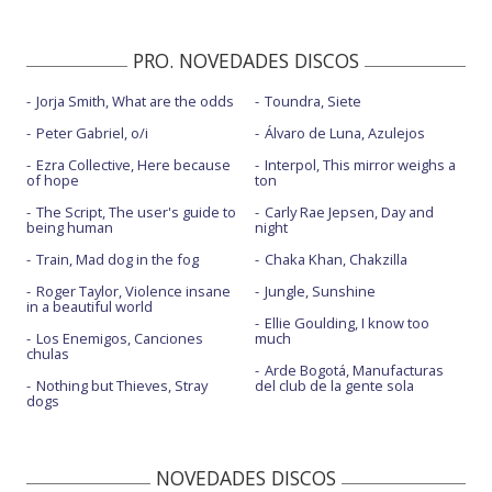
PRO. NOVEDADES DISCOS
Jorja Smith, What are the odds
Toundra, Siete
Peter Gabriel, o/i
Álvaro de Luna, Azulejos
Ezra Collective, Here because
Interpol, This mirror weighs a
of hope
ton
The Script, The user's guide to
Carly Rae Jepsen, Day and
being human
night
Train, Mad dog in the fog
Chaka Khan, Chakzilla
Roger Taylor, Violence insane
Jungle, Sunshine
in a beautiful world
Ellie Goulding, I know too
Los Enemigos, Canciones
much
chulas
Arde Bogotá, Manufacturas
Nothing but Thieves, Stray
del club de la gente sola
dogs
NOVEDADES DISCOS