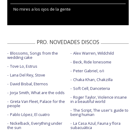
No mires a los ojos de la gente
PRO. NOVEDADES DISCOS
Blossoms, Songs from the
Alex Warren, Wildchild
wedding cake
Beck, Ride lonesome
Tove Lo, Estrus
Peter Gabriel, o/i
Lana Del Rey, Stove
Chaka Khan, Chakzilla
David Bisbal, Eternos
Soft Cell, Danceteria
Jorja Smith, What are the odds
Roger Taylor, Violence insane
Greta Van Fleet, Palace for the
in a beautiful world
people
The Script, The user's guide to
Pablo López, El cuatro
being human
Nickelback, Everything under
La Casa Azul, Fauna y flora
the sun
subacuática