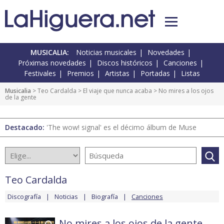
MUSICALIA:
Noticias musicales
Novedades
Próximas novedades
Discos históricos
Canciones
Festivales
Premios
Artistas
Portadas
Listas
Musicalia
>
Teo Cardalda
>
El viaje que nunca acaba
> No mires a los ojos
de la gente
Destacado:
'The wow! signal' es el décimo álbum de Muse
Teo Cardalda
Discografía
Noticias
Biografía
Canciones
No mires a los ojos de la gente