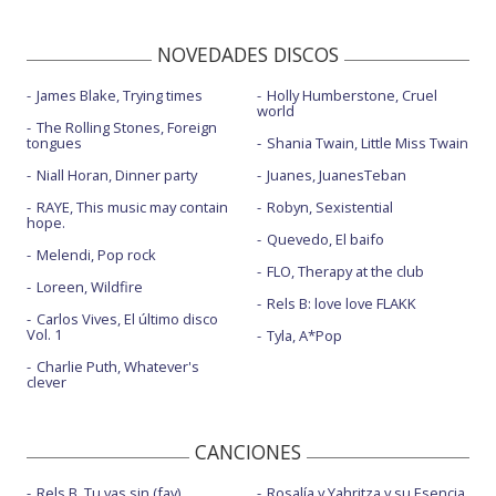
NOVEDADES DISCOS
James Blake, Trying times
Holly Humberstone, Cruel
world
The Rolling Stones, Foreign
tongues
Shania Twain, Little Miss Twain
Niall Horan, Dinner party
Juanes, JuanesTeban
RAYE, This music may contain
Robyn, Sexistential
hope.
Quevedo, El baifo
Melendi, Pop rock
FLO, Therapy at the club
Loreen, Wildfire
Rels B: love love FLAKK
Carlos Vives, El último disco
Vol. 1
Tyla, A*Pop
Charlie Puth, Whatever's
clever
CANCIONES
Rels B, Tu vas sin (fav)
Rosalía y Yahritza y su Esencia,