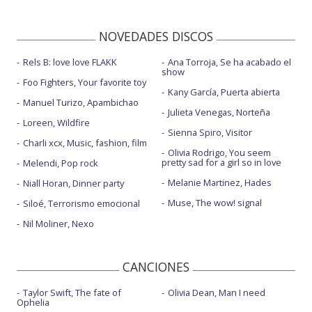
NOVEDADES DISCOS
Rels B: love love FLAKK
Ana Torroja, Se ha acabado el
show
Foo Fighters, Your favorite toy
Kany García, Puerta abierta
Manuel Turizo, Apambichao
Julieta Venegas, Norteña
Loreen, Wildfire
Sienna Spiro, Visitor
Charli xcx, Music, fashion, film
Olivia Rodrigo, You seem
pretty sad for a girl so in love
Melendi, Pop rock
Melanie Martinez, Hades
Niall Horan, Dinner party
Muse, The wow! signal
Siloé, Terrorismo emocional
Nil Moliner, Nexo
CANCIONES
Taylor Swift, The fate of
Olivia Dean, Man I need
Ophelia