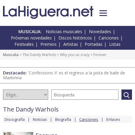
MUSICALIA:
Noticias musicales
Novedades
Próximas novedades
Discos históricos
Canciones
Festivales
Premios
Artistas
Portadas
Listas
Musicalia
>
The Dandy Warhols
>
Why you so crazy
> Forever
Destacado:
'Confessions II' es el regreso a la pista de baile de
Madonna
The Dandy Warhols
Discografía
Noticias
Biografía
Canciones
Enlaces