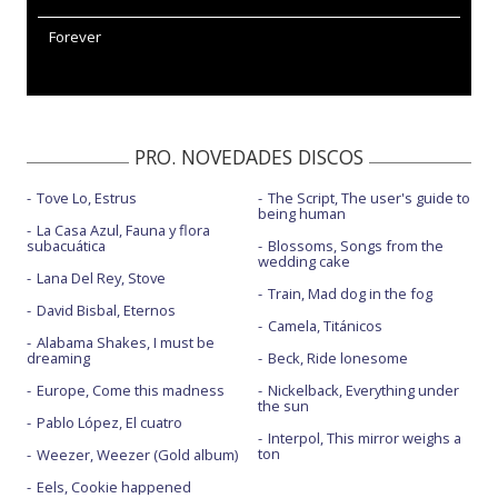
Forever
PRO. NOVEDADES DISCOS
Tove Lo, Estrus
The Script, The user's guide to
being human
La Casa Azul, Fauna y flora
subacuática
Blossoms, Songs from the
wedding cake
Lana Del Rey, Stove
Train, Mad dog in the fog
David Bisbal, Eternos
Camela, Titánicos
Alabama Shakes, I must be
dreaming
Beck, Ride lonesome
Europe, Come this madness
Nickelback, Everything under
the sun
Pablo López, El cuatro
Interpol, This mirror weighs a
ton
Weezer, Weezer (Gold album)
Eels, Cookie happened