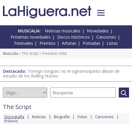
MUSICALIA:
Noticias musicales
Novedades
Próximas novedades
Discos históricos
Canciones
Festivales
Premios
Artistas
Portadas
Listas
Musicalia
>
The Script
> Freedom child
Destacado:
'Foreign tongues' es el vigesimoquinto álbum de
estudio de los Rolling Stones
The Script
Discografía
Noticias
Biografía
Fotos
Canciones
Enlaces