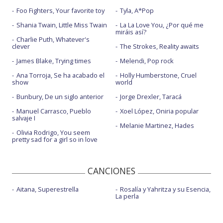
Foo Fighters, Your favorite toy
Tyla, A*Pop
Shania Twain, Little Miss Twain
La La Love You, ¿Por qué me
miráis así?
Charlie Puth, Whatever's
clever
The Strokes, Reality awaits
James Blake, Trying times
Melendi, Pop rock
Ana Torroja, Se ha acabado el
Holly Humberstone, Cruel
show
world
Bunbury, De un siglo anterior
Jorge Drexler, Taracá
Manuel Carrasco, Pueblo
Xoel López, Oniria popular
salvaje I
Melanie Martinez, Hades
Olivia Rodrigo, You seem
pretty sad for a girl so in love
CANCIONES
Aitana, Superestrella
Rosalía y Yahritza y su Esencia,
La perla