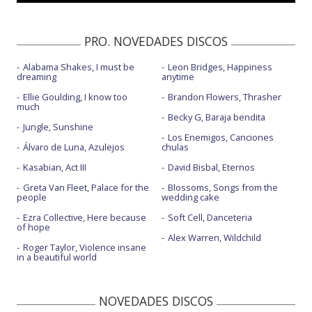
PRO. NOVEDADES DISCOS
Alabama Shakes, I must be
Leon Bridges, Happiness
dreaming
anytime
Ellie Goulding, I know too
Brandon Flowers, Thrasher
much
Becky G, Baraja bendita
Jungle, Sunshine
Los Enemigos, Canciones
Álvaro de Luna, Azulejos
chulas
Kasabian, Act III
David Bisbal, Eternos
Greta Van Fleet, Palace for the
Blossoms, Songs from the
people
wedding cake
Ezra Collective, Here because
Soft Cell, Danceteria
of hope
Alex Warren, Wildchild
Roger Taylor, Violence insane
in a beautiful world
NOVEDADES DISCOS