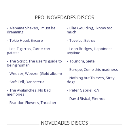
PRO. NOVEDADES DISCOS
Alabama Shakes, I must be
Ellie Goulding, I know too
dreaming
much
Tokio Hotel, Encore
Tove Lo, Estrus
Los Zigarros, Carne con
Leon Bridges, Happiness
patatas
anytime
The Script, The user's guide to
Toundra, Siete
being human
Europe, Come this madness
Weezer, Weezer (Gold album)
Nothing but Thieves, Stray
Soft Cell, Danceteria
dogs
The Avalanches, No bad
Peter Gabriel, o/i
memories
David Bisbal, Eternos
Brandon Flowers, Thrasher
NOVEDADES DISCOS