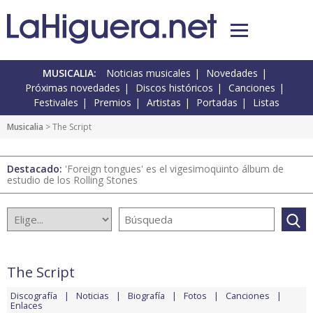
MUSICALIA:
Noticias musicales
Novedades
Próximas novedades
Discos históricos
Canciones
Festivales
Premios
Artistas
Portadas
Listas
Musicalia
> The Script
Destacado:
'Foreign tongues' es el vigesimoquinto álbum de
estudio de los Rolling Stones
The Script
Discografía
Noticias
Biografía
Fotos
Canciones
Enlaces