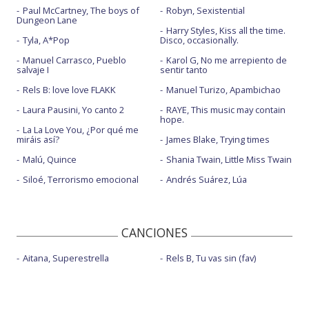
Paul McCartney, The boys of
Robyn, Sexistential
Dungeon Lane
Harry Styles, Kiss all the time.
Tyla, A*Pop
Disco, occasionally.
Manuel Carrasco, Pueblo
Karol G, No me arrepiento de
salvaje I
sentir tanto
Rels B: love love FLAKK
Manuel Turizo, Apambichao
Laura Pausini, Yo canto 2
RAYE, This music may contain
hope.
La La Love You, ¿Por qué me
miráis así?
James Blake, Trying times
Malú, Quince
Shania Twain, Little Miss Twain
Siloé, Terrorismo emocional
Andrés Suárez, Lúa
CANCIONES
Aitana, Superestrella
Rels B, Tu vas sin (fav)