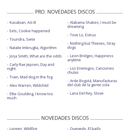
PRO. NOVEDADES DISCOS
Kasabian, Act III
Alabama Shakes, I must be
dreaming
Eels, Cookie happened
Tove Lo, Estrus
Toundra, Siete
Nothing but Thieves, Stray
dogs
Natalie Imbruglia, Algorithm
Leon Bridges, Happiness
Jorja Smith, What are the odds
anytime
Carly Rae Jepsen, Day and
Los Enemigos, Canciones
night
chulas
Train, Mad dog in the fog
Arde Bogotá, Manufacturas
del club de la gente sola
Alex Warren, Wildchild
Lana Del Rey, Stove
Ellie Goulding, I know too
much
NOVEDADES DISCOS
Loreen, Wildfire
Quevedo, El baifo