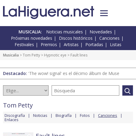
MUSICALIA:
Noticias musicales
Novedades
Próximas novedades
Discos históricos
Canciones
Festivales
Premios
Artistas
Portadas
Listas
Musicalia
>
Tom Petty
>
Hypnotic eye
> Fault lines
Destacado:
'The wow! signal' es el décimo álbum de Muse
Tom Petty
Discografía
Noticias
Biografía
Fotos
Canciones
Enlaces
Fault lines