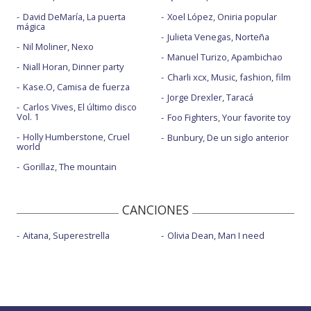
David DeMaría, La puerta
Xoel López, Oniria popular
mágica
Julieta Venegas, Norteña
Nil Moliner, Nexo
Manuel Turizo, Apambichao
Niall Horan, Dinner party
Charli xcx, Music, fashion, film
Kase.O, Camisa de fuerza
Jorge Drexler, Taracá
Carlos Vives, El último disco
Vol. 1
Foo Fighters, Your favorite toy
Holly Humberstone, Cruel
Bunbury, De un siglo anterior
world
Gorillaz, The mountain
CANCIONES
Aitana, Superestrella
Olivia Dean, Man I need