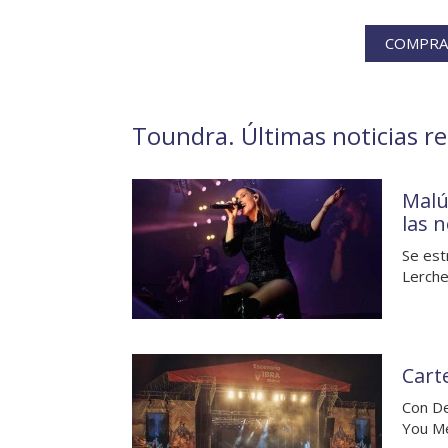
COMPRA
Toundra. Últimas noticias re
Malú
las 
Se est
Lerche
Cart
Con De
You Me