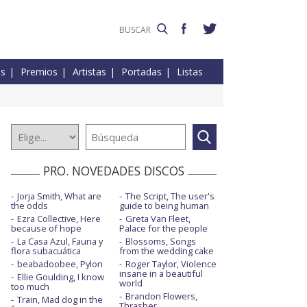
es
Premios
Artistas
Portadas
Listas
PRO. NOVEDADES DISCOS
Jorja Smith, What are
The Script, The user's
the odds
guide to being human
Ezra Collective, Here
Greta Van Fleet,
because of hope
Palace for the people
La Casa Azul, Fauna y
Blossoms, Songs
flora subacuática
from the wedding cake
beabadoobee, Pylon
Roger Taylor, Violence
insane in a beautiful
Ellie Goulding, I know
world
too much
Brandon Flowers,
Train, Mad dog in the
Thrasher