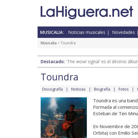
MUSICALIA:
Noticias musicales
Novedades
Musicalia
> Toundra
Destacado:
'The wow! signal' es el décimo álb
Toundra
Discografía
Noticias
Biografía
Fotos
Toundra es una banda
Formada al comienzo 
Esteban de Ten Minu
En Noviembre de 200
Orbita) con Emilio Sei