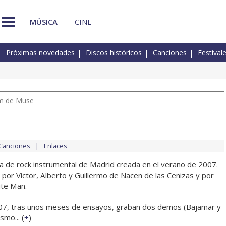
MÚSICA
CINE
Próximas novedades
Discos históricos
Canciones
Festival
um de Muse
Canciones
Enlaces
 de rock instrumental de Madrid creada en el verano de 2007.
por Victor, Alberto y Guillermo de Nacen de las Cenizas y por
te Man.
7, tras unos meses de ensayos, graban dos demos (Bajamar y
smo... (
+
)