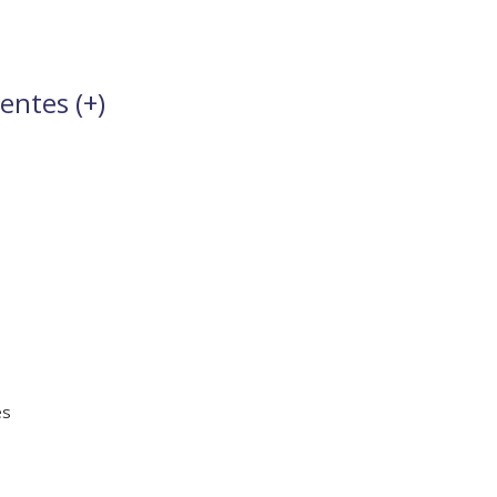
entes (
+
)
es