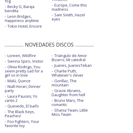
fog
Europe, Come this
Becky G, Baraja
madness
bendita
Sam Smith, Hazel
Leon Bridges,
eyes
Happiness anytime
Tokio Hotel, Encore
NOVEDADES DISCOS
Loreen, Wildfire
Triángulo de Amor
Bizarro, Mi catedral
Sienna Spiro, Visitor
Juanes, JuanesTeban
Olivia Rodrigo, You
seem pretty sad for a
Charlie Puth,
girl so in love
Whatever's clever
Malú, Quince
Gorillaz, The
mountain
Niall Horan, Dinner
party
Gracie Abrams,
Daughter from hell
Laura Pausini, Yo
canto 2
Bruno Mars, The
romantic
Quevedo, El baifo
Shania Twain, Little
The Black Keys,
Miss Twain
Peaches!
Foo Fighters, Your
favorite toy