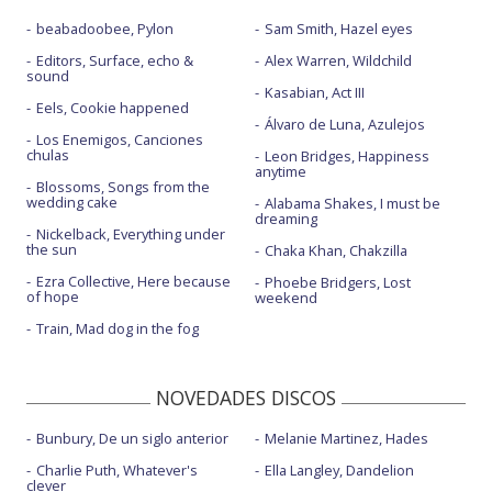
beabadoobee, Pylon
Sam Smith, Hazel eyes
Editors, Surface, echo &
Alex Warren, Wildchild
sound
Kasabian, Act III
Eels, Cookie happened
Álvaro de Luna, Azulejos
Los Enemigos, Canciones
chulas
Leon Bridges, Happiness
anytime
Blossoms, Songs from the
wedding cake
Alabama Shakes, I must be
dreaming
Nickelback, Everything under
the sun
Chaka Khan, Chakzilla
Ezra Collective, Here because
Phoebe Bridgers, Lost
of hope
weekend
Train, Mad dog in the fog
NOVEDADES DISCOS
Bunbury, De un siglo anterior
Melanie Martinez, Hades
Charlie Puth, Whatever's
Ella Langley, Dandelion
clever