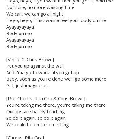
Heyo, heyo, if you want it then you got it, hold me
No more, no more wasting time
We can, we can go all night
Heyo, heyo, I just wanna feel your body on me
Ayayayayaya
Body on me
Ayayayayaya
Body on me
[Verse 2: Chris Brown]
Put you up against the wall
And I'ma go to work 'til you get up
Baby, soon as you're done we'll go some more
Girl, just imagine us
[Pre-Chorus: Rita Ora & Chris Brown]
You're taking me there, you're taking me there
Our lips are barely touching
So do it again, so do it again
We could be on to something
[Chorus: Rita Ora]