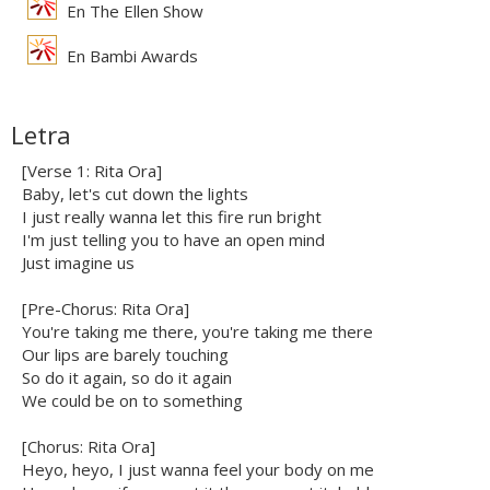
En The Ellen Show
En Bambi Awards
Letra
[Verse 1: Rita Ora]
Baby, let's cut down the lights
I just really wanna let this fire run bright
I'm just telling you to have an open mind
Just imagine us
[Pre-Chorus: Rita Ora]
You're taking me there, you're taking me there
Our lips are barely touching
So do it again, so do it again
We could be on to something
[Chorus: Rita Ora]
Heyo, heyo, I just wanna feel your body on me