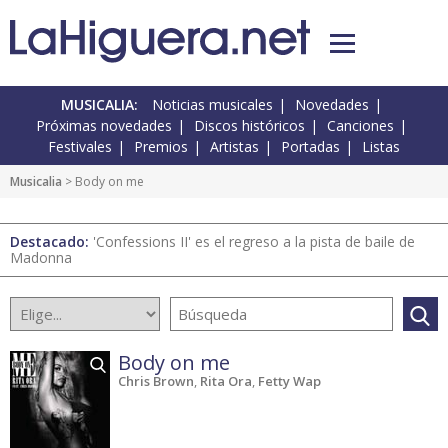
MUSICALIA:
Noticias musicales
Novedades
Próximas novedades
Discos históricos
Canciones
Festivales
Premios
Artistas
Portadas
Listas
Musicalia
> Body on me
Destacado:
'Confessions II' es el regreso a la pista de baile de
Madonna
Body on me
Chris Brown
,
Rita Ora
,
Fetty Wap