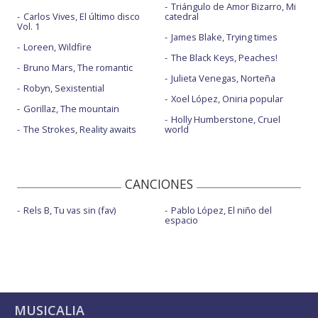
Triángulo de Amor Bizarro, Mi
Carlos Vives, El último disco
catedral
Vol. 1
James Blake, Trying times
Loreen, Wildfire
The Black Keys, Peaches!
Bruno Mars, The romantic
Julieta Venegas, Norteña
Robyn, Sexistential
Xoel López, Oniria popular
Gorillaz, The mountain
Holly Humberstone, Cruel
The Strokes, Reality awaits
world
CANCIONES
Rels B, Tu vas sin (fav)
Pablo López, El niño del
espacio
MUSICALIA